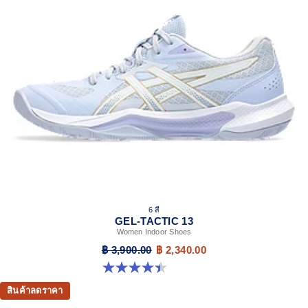
GEL™ technology cushioning
Helps provide impact absorption and softer landings
The sockliner is produced with a solution dyeing
process that reduces water usage by approximately
33% and carbon emissions by approximately 45%
compared to the conventional dyeing technology
6 สี
GEL-TACTIC 13
Women Indoor Shoes
฿ 3,900.00
฿ 2,340.00
4.4 จาก 5 ดาว 12 รีวิว
สินค้าลดราคา