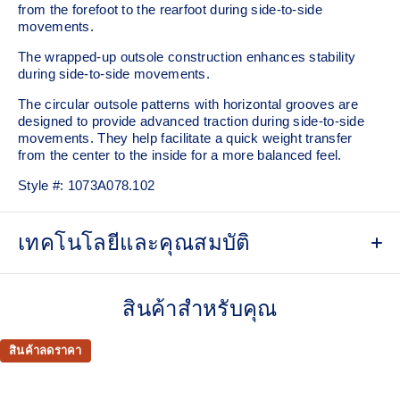
from the forefoot to the rearfoot during side-to-side
movements.
The wrapped-up outsole construction enhances stability
during side-to-side movements.
The circular outsole patterns with horizontal grooves are
designed to provide advanced traction during side-to-side
movements. They help facilitate a quick weight transfer
from the center to the inside for a more balanced feel.
Style #:
1073A078.102
เทคโนโลยีและคุณสมบัติ
No-sew film covered mesh upper
สินค้าสำหรับคุณ
STABLETRUSS™ technology
Helps increase stability during lateral movements
สินค้าลดราคา
Wrapped-up outsole construction
Circular outsole patterns help improve traction