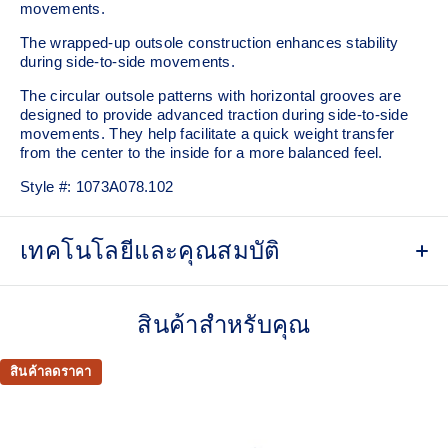
movements.
The wrapped-up outsole construction enhances stability
during side-to-side movements.
The circular outsole patterns with horizontal grooves are
designed to provide advanced traction during side-to-side
movements. They help facilitate a quick weight transfer
from the center to the inside for a more balanced feel.
Style #:
1073A078.102
เทคโนโลยีและคุณสมบัติ
No-sew film covered mesh upper
สินค้าสำหรับคุณ
STABLETRUSS™ technology
Helps increase stability during lateral movements
สินค้าลดราคา
Wrapped-up outsole construction
Circular outsole patterns help improve traction