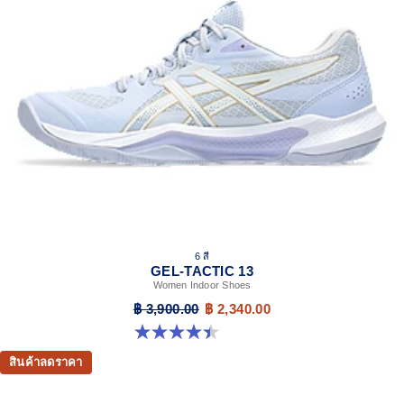
GEL™ technology cushioning
Helps provide impact absorption and softer landings
The sockliner is produced with a solution dyeing
process that reduces water usage by approximately
33% and carbon emissions by approximately 45%
compared to the conventional dyeing technology
6 สี
GEL-TACTIC 13
Women Indoor Shoes
฿ 3,900.00
฿ 2,340.00
4.4 จาก 5 ดาว 12 รีวิว
สินค้าลดราคา