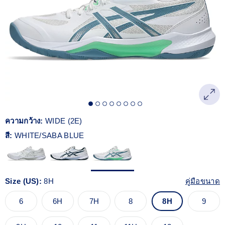
Reviews.
ลิงก์
หน้า
เดียวกัน
ความกว้าง:
WIDE (2E)
สี:
WHITE/SABA BLUE
Size (US):
8H
คู่มือขนาด
6
6H
7H
8
8H
9