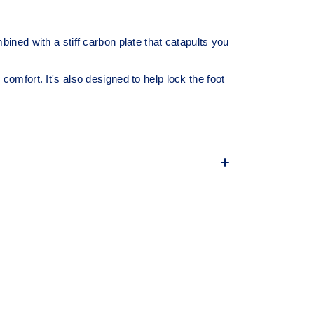
ned with a stiff carbon plate that catapults you
mfort. It's also designed to help lock the foot
s your foot throughout each step and propels
 conserve energy.