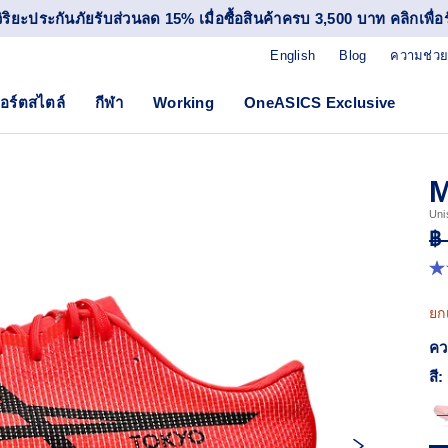
วิริยะประกันภัยรับส่วนลด 15% เมื่อซื้อสินค้าครบ 3,500 บาท คลิกเพื่อรั
English
Blog
ความช่วย
อร์ตสไตล์
กีฬา
Working
OneASICS Exclusive
M
Uni
฿
4.
จา
5
ยก
ดา
ค่
คว
ค
เฉล
สี:
R
78
Re
ลิง