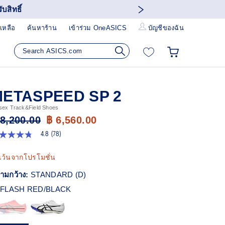
บสิทธิ์
เหลือ
ค้นหาร้าน
เข้าร่วม OneASICS
บัญชีของฉัน
ETASPEED SP 2
sex Track&Field Shoes
 8,200.00
฿ 6,560.00
4.8
(78)
8
ก
เว้นจากโปรโมชั่น
ว
า
ามกว้าง:
STANDARD (D)
ะแนน
ี่ย
FLASH RED/BLACK
ead
views.
ก์