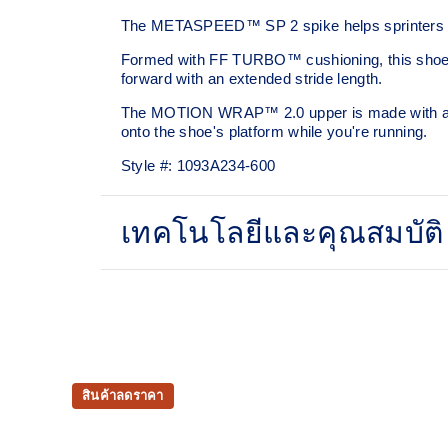
The METASPEED™ SP 2 spike helps sprinters ta
Formed with FF TURBO™ cushioning, this shoe all
forward with an extended stride length. ​
The MOTION WRAP™ 2.0 upper is made with a techn
onto the shoe's platform while you're running.
Style #:
1093A234-600
เทคโนโลยีและคุณสมบัติ
FF TURBO™ cushioning
This midsole foam is extremely lightweight and 
midsole foams, designed to help provide advan
responsive energy return during your races and 
MOTION WRAP™ 2.0 upper
สินค้าลดราคา
This lighter and breathable woven material has be
and comfort. It's also designed to help lock the f