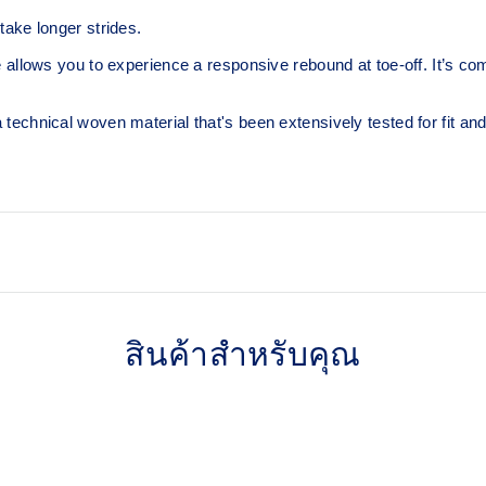
ke longer strides.
ows you to experience a responsive rebound at toe-off. It’s combi
ical woven material that's been extensively tested for fit and co
Carbon plate
bouncier than standard
A responsive plate that guide
สินค้าสำหรับคุณ
ced cushioning and a
your foot forward helping you
practice.
en extensively test for fit
oot onto the shoe's platform.