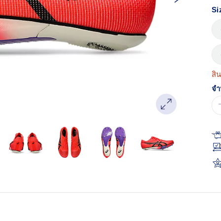
หน
เด
Si
สิ
จำ