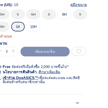
้า
ียวกัน
ze (US):
10
คู่มือขนาด
5H
6
6H
8
8H
9
9H
10
10H
นค้าหมด
นวน:
เพิ่มลงรถเข็น
Free
จัดส่งฟรีเมื่อสั่งซื้อ 2,000 บาทขึ้นไป*
นโยบายการคืนสินค้า.
ศีกษาเพิ่มเติม
เข้าร่วม OneASICS™
เพื่อสะสมคะแนน และสิทธิ
พิเศษสำหรับสมาชิกเท่านั้น