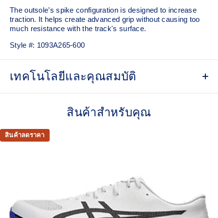
The outsole’s spike configuration is designed to increase
traction. It helps create advanced grip without causing too
much resistance with the track's surface.
Style #:
1093A265-600
เทคโนโลยีและคุณสมบัติ
FF TURBO™ cushioning
This midsole foam is extremely lightweight and bouncier
สินค้าสำหรับคุณ
than standard midsole foams, designed to help provide
advanced cushioning and a responsive energy return during
สินค้าลดราคา
your races and practice.
Carbon plate
A responsive plate that guides your foot throughout each
step and propels your foot forward helping you conserve
energy.
MOTION WRAP™ upper
Improves breathability and helps provide a supportive fit.