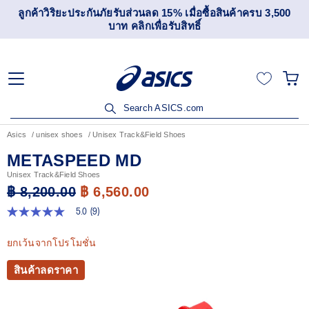
้อสินค้าครบ 3,500
เข้าร่วม OneASICS™ เพื่อสะสมคะแนน และส
สมาชิกเท่านั้น สมัครเลย
Search ASICS.com
Asics
unisex shoes
Unisex Track&Field Shoes
METASPEED MD
Unisex Track&Field Shoes
฿ 8,200.00
฿ 6,560.00
5.0
(9)
5.0
จาก
5
ยกเว้นจากโปรโมชั่น
ดาว
ค่า
สินค้าลดราคา
คะแนน
เฉลี่ย
Read
9