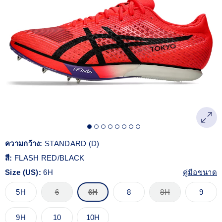
Reviews.
ลิงก์
หน้า
เดียวกัน
ความกว้าง:
STANDARD (D)
สี:
FLASH RED/BLACK
Size (US):
6H
คู่มือขนาด
5H
6
6H
8
8H
9
9H
10
10H