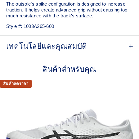
The outsole’s spike configuration is designed to increase
traction. It helps create advanced grip without causing too
much resistance with the track's surface.
Style #:
1093A265-600
เทคโนโลยีและคุณสมบัติ
FF TURBO™ cushioning
This midsole foam is extremely lightweight and bouncier
สินค้าสำหรับคุณ
than standard midsole foams, designed to help provide
advanced cushioning and a responsive energy return during
สินค้าลดราคา
your races and practice.
Carbon plate
A responsive plate that guides your foot throughout each
step and propels your foot forward helping you conserve
energy.
MOTION WRAP™ upper
Improves breathability and helps provide a supportive fit.