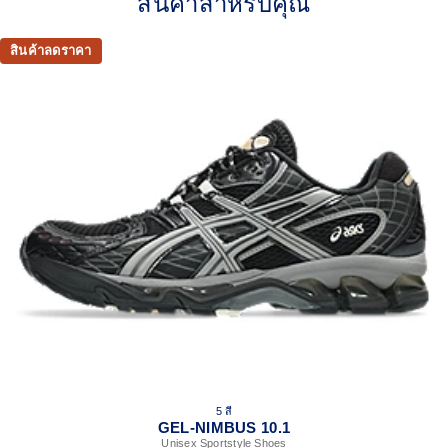
สินค้าสำหรับคุณ
2010s design aesthetics
FLUIDFIT™ cage application for a supportive fit
สินค้าลดราคา
Rearfoot and forefoot GEL™ technology helps create
advanced impact absorption
GUIDANCE TRUSSTIC™ support system helps improve
stability
At least 30% of the upper material is made with
synthetic fiber
The sockliner is produced with the solution dyeing
process that reduces water usage by approximately
33% and carbon emissions by approximately 45%
compared to the conventional dyeing technologys
5 สี
GEL-NIMBUS 10.1
Unisex Sportstyle Shoes