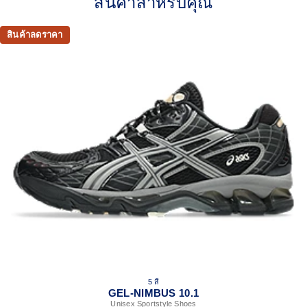
สินค้าสำหรับคุณ
2010s design aesthetics
FLUIDFIT™ cage application for a supportive fit
สินค้าลดราคา
Rearfoot and forefoot GEL™ technology helps create
advanced impact absorption
GUIDANCE TRUSSTIC™ support system helps improve
stability
At least 30% of the upper material is made with
synthetic fiber
The sockliner is produced with the solution dyeing
process that reduces water usage by approximately
33% and carbon emissions by approximately 45%
compared to the conventional dyeing technologys
5 สี
GEL-NIMBUS 10.1
Unisex Sportstyle Shoes