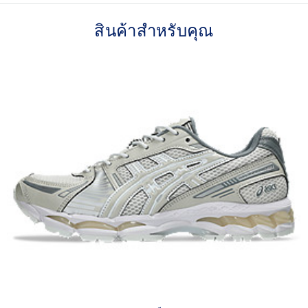
Breathable mesh underlays
สินค้าสำหรับคุณ
2010s design aesthetics
FLUIDFIT™ cage application for a supportive fit
Rearfoot and forefoot GEL™ technology helps create
advanced impact absorption
GUIDANCE TRUSSTIC™ support system helps improve
stability
At least 30% of the upper material is made with
synthetic fiber
The sockliner is produced with the solution dyeing
process that reduces water usage by approximately
33% and carbon emissions by approximately 45%
compared to the conventional dyeing technologys