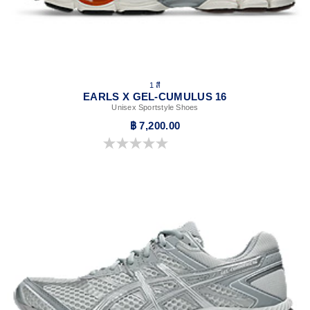
1 สี
EARLS X GEL-CUMULUS 16
Unisex Sportstyle Shoes
฿ 7,200.00
0.0 จาก 5 ดาว