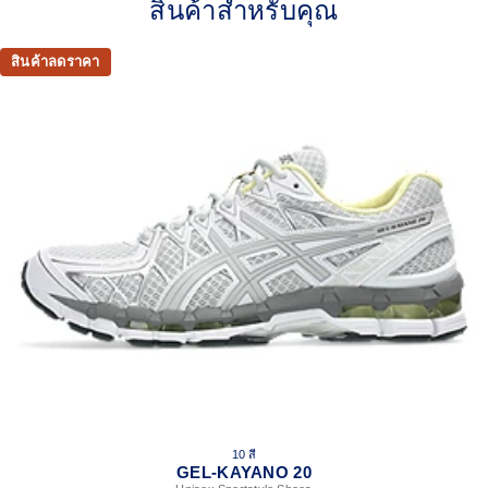
สินค้าสำหรับคุณ
2000s design language
GEL™ technology cushioning provides excellent shock
สินค้าลดราคา
absorption
TRUSSTIC™ support system
The sockliner is produced with the solution dyeing
process that reduces water usage by approximately
33% and carbon emissions by approximately 45%
compared to the conventional dyeing technology
10 สี
GEL-KAYANO 20