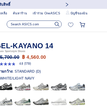
บสิทธิ์
เหลือ
ค้นหาร้าน
เข้าร่วม OneASICS
บัญชีของฉัน
EL-KAYANO 14
sex Sportstyle Shoes
 5,700.00
฿ 4,560.00
4.8
(1719)
8
ก
ามกว้าง:
STANDARD (D)
ว
WHITE/LIGHT NAVY
า
ะแนน
ี่ย
ead
19
views.
ก์