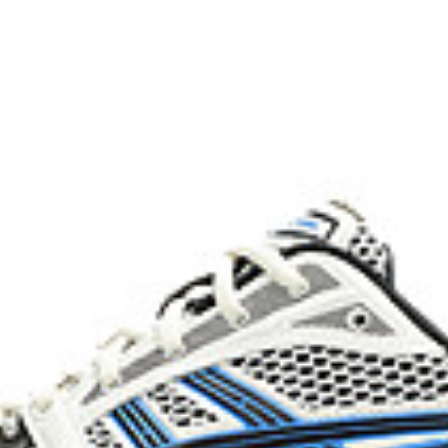
dyeing process that reduces
on emissions by
onal dyeing technology