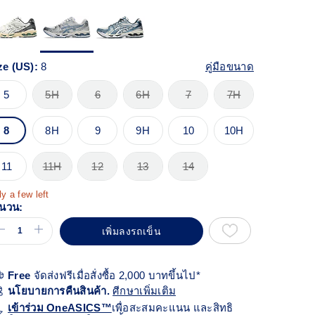
้า
ียวกัน
ze (US):
8
คู่มือขนาด
5
5H
6
6H
7
7H
8
8H
9
9H
10
10H
11
11H
12
13
14
y a few left
นวน:
เพิ่มลงรถเข็น
Free
จัดส่งฟรีเมื่อสั่งซื้อ 2,000 บาทขึ้นไป*
นโยบายการคืนสินค้า.
ศีกษาเพิ่มเติม
เข้าร่วม OneASICS™
เพื่อสะสมคะแนน และสิทธิ