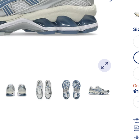
หน
เด
Si
Onl
จำ