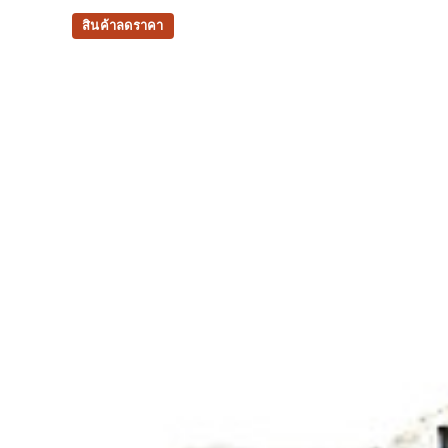
The sockliner is produced with the solution 
water usage by approximately 33% and carb
สินค้าลดราคา
approximately 45% compared to the conventi