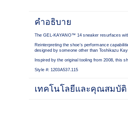
คำอธิบาย
The GEL-KAYANO™ 14 sneaker resurfaces with i
Reinterpreting the shoe's performance capabiliti
designed by someone other than Toshikazu Kay
Inspired by the original tooling from 2008, thi
Style #:
1203A537.115
เทคโนโลยีและคุณสมบัติ
Original inspired tooling
GEL™ technology cushioning provides excel