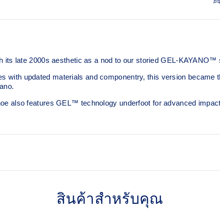
ts late 2000s aesthetic as a nod to our storied GEL-KAYANO™ s
es with updated materials and componentry, this version became the 
ano.
s shoe also features GEL™ technology underfoot for advanced impact
2000s design language
สินค้าสำหรับคุณ
lent shock absorption
TRUSSTIC™ support syste