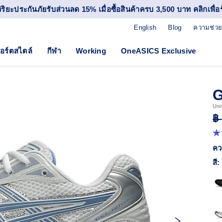
วิริยะประกันภัยรับส่วนลด 15% เมื่อซื้อสินค้าครบ 3,500 บาท คลิกเพื่อรั
English
Blog
ความช่วย
อร์ตสไตล์
กีฬา
Working
OneASICS Exclusive
G
Uni
฿
4.
จา
คว
5
ดา
สี:
ค่
ค
เฉล
R
17
Re
ลิง