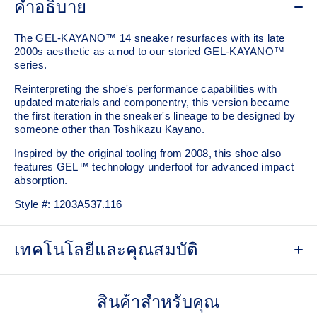
คำอธิบาย
The GEL-KAYANO™ 14 sneaker resurfaces with its late
2000s aesthetic as a nod to our storied GEL-KAYANO™
series.
Reinterpreting the shoe's performance capabilities with
updated materials and componentry, this version became
the first iteration in the sneaker's lineage to be designed by
someone other than Toshikazu Kayano.
Inspired by the original tooling from 2008, this shoe also
features GEL™ technology underfoot for advanced impact
absorption.
Style #:
1203A537.116
เทคโนโลยีและคุณสมบัติ
Original inspired tooling
สินค้าสำหรับคุณ
2000s design language