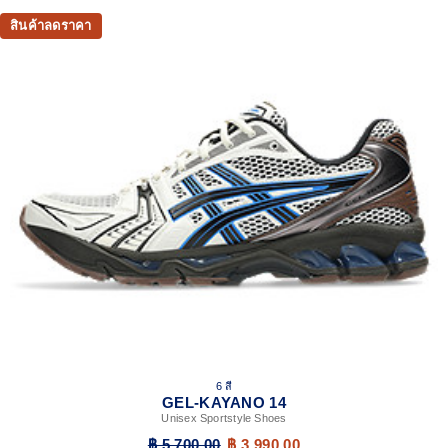
GEL™ technology cushioning provides excellent shock
สินค้าลดราคา
absorption
TRUSSTIC™ support system
The sockliner is produced with the solution dyeing
process that reduces water usage by approximately
33% and carbon emissions by approximately 45%
compared to the conventional dyeing technology
6 สี
GEL-KAYANO 14
Unisex Sportstyle Shoes
฿ 5,700.00
฿ 3,990.00