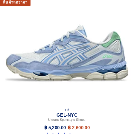
สินค้าลดราคา
absorption
TRUSSTIC™ support system
The sockliner is produced with the solution dyeing
process that reduces water usage by approximately
33% and carbon emissions by approximately 45%
compared to the conventional dyeing technology
1 สี
GEL-NYC
Unisex Sportstyle Shoes
฿ 5,200.00
฿ 2,600.00