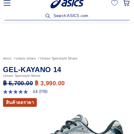
% เมื่อซื้อสินค้าครบ 3,500
เข้าร่วม OneASICS™ เพื่อสะสมคะ
บสิทธิ์
สมาชิกเท่านั้น 
Search ASICS.com
Asics
unisex shoes
Unisex Sportstyle Shoes
GEL-KAYANO 14
Unisex Sportstyle Shoes
฿ 5,700.00
฿ 3,990.00
4.8
(1719)
4.8
จาก
สินค้าลดราคา
5
ดาว
ค่า
คะแนน
เฉลี่ย
Read
1719