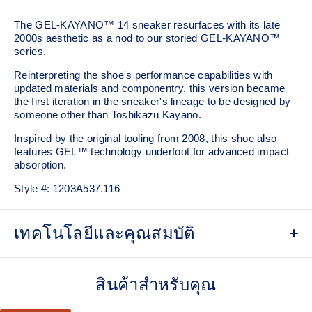
The GEL-KAYANO™ 14 sneaker resurfaces with its late
2000s aesthetic as a nod to our storied GEL-KAYANO™
series.
Reinterpreting the shoe's performance capabilities with
updated materials and componentry, this version became
the first iteration in the sneaker's lineage to be designed by
someone other than Toshikazu Kayano.
Inspired by the original tooling from 2008, this shoe also
features GEL™ technology underfoot for advanced impact
absorption.
Style #:
1203A537.116
เทคโนโลยีและคุณสมบัติ
Original inspired tooling
สินค้าสำหรับคุณ
2000s design language
GEL™ technology cushioning provides excellent shock