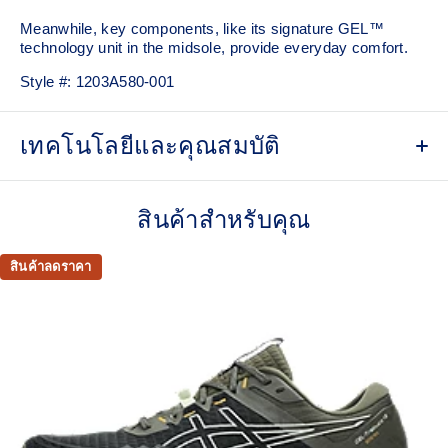
Meanwhile, key components, like its signature GEL™
technology unit in the midsole, provide everyday comfort.
Style #:
1203A580-001
เทคโนโลยีและคุณสมบัติ
Split-tongue design
สินค้าสำหรับคุณ
GORE-TEX™ membrane
Helps keep water from entering the shoe's interior
สินค้าลดราคา
Toggled lace system
Zippered tongue closure
Leather overlays
Mesh underlays
Original-inspired shape and tooling that it featured in
1990