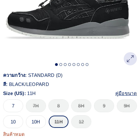
Reviews.
ลิงก์
หน้า
เดียวกัน
ความกว้าง:
STANDARD (D)
สี:
BLACK/LEOPARD
Size (US):
11H
คู่มือขนาด
7
7H
8
8H
9
9H
10
10H
11H
12
สินค้าหมด