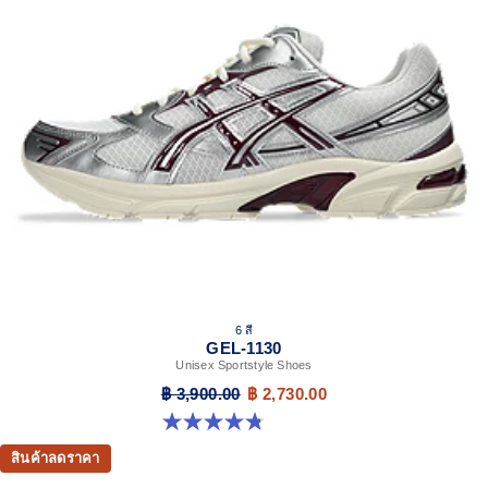
Helps improve stability
At least 30% of the upper's synthetic fiber is made with
recycled materials
The sockliner is produced with the solution dyeing
process that reduces water usage by approximately
33% and carbon emissions by approximately 45%
compared to the conventional dyeing technology
6 สี
GEL-1130
Unisex Sportstyle Shoes
฿ 3,900.00
฿ 2,730.00
4.8 จาก 5 ดาว 52 รีวิว
สินค้าลดราคา