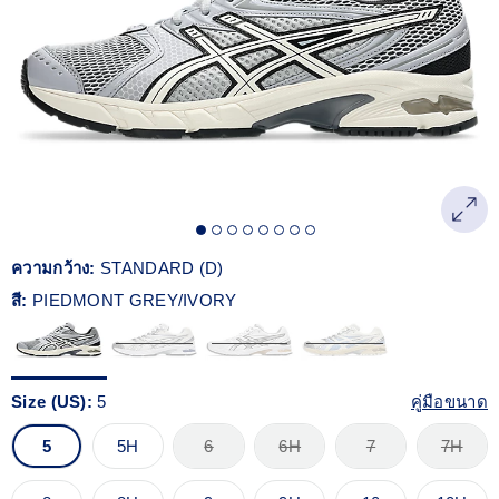
Reviews.
ลิงก์
หน้า
เดียวกัน
ความกว้าง:
STANDARD (D)
สี:
PIEDMONT GREY/IVORY
Size (US):
5
คู่มือขนาด
5
5H
6
6H
7
7H