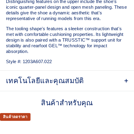
Distinguishing features on the upper include the shoe's
iconic quarter-panel design and open mesh paneling. These
details give the shoe a dynamic aesthetic that's
representative of running models from this era.
The tooling shape's features a sleeker construction that's
met with comfortable cushioning properties. Its lightweight
design is also paired with a TRUSSTIC™ support unit for
stability and rearfoot GEL™ technology for impact
absorption.
Style #:
1203A607.022
เทคโนโลยีและคุณสมบัติ
Asymmetric upper construction
สินค้าสำหรับคุณ
Breathable mesh underlays
Rearfoot GEL™ technology
สินค้าลดราคา
Improves impact absorption
TRUSSTIC™ support system