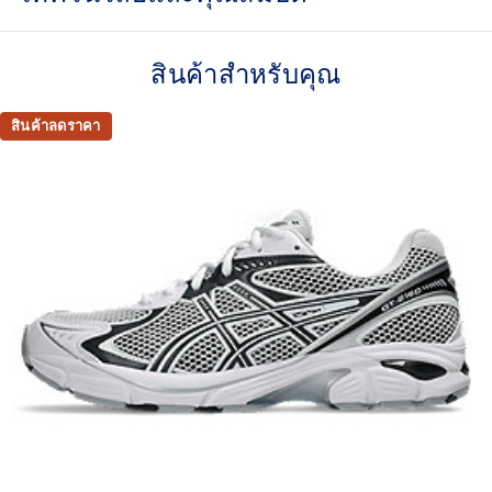
Asymmetric upper construction
สินค้าสำหรับคุณ
Breathable mesh underlays
Rearfoot GEL™ technology
สินค้าลดราคา
Improves impact absorption
TRUSSTIC™ support system
Helps improve stability
At least 30% of the upper's synthetic fiber is made with
recycled materials
The sockliner is produced with the solution dyeing
process that reduces water usage by approximately
33% and carbon emissions by approximately 45%
compared to the conventional dyeing technology