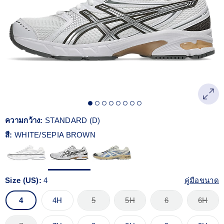
Reviews.
ลิงก์
หน้า
เดียวกัน
ความกว้าง:
STANDARD (D)
สี:
WHITE/SEPIA BROWN
Size (US):
4
คู่มือขนาด
4
4H
5
5H
6
6H