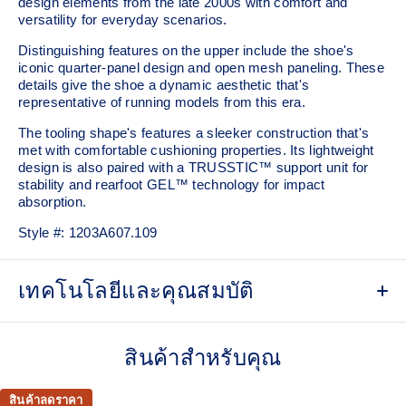
design elements from the late 2000s with comfort and
versatility for everyday scenarios.
Distinguishing features on the upper include the shoe's
iconic quarter-panel design and open mesh paneling. These
details give the shoe a dynamic aesthetic that's
representative of running models from this era.
The tooling shape's features a sleeker construction that's
met with comfortable cushioning properties. Its lightweight
design is also paired with a TRUSSTIC™ support unit for
stability and rearfoot GEL™ technology for impact
absorption.
Style #:
1203A607.109
เทคโนโลยีและคุณสมบัติ
Asymmetric upper construction
สินค้าสำหรับคุณ
Breathable mesh underlays
Rearfoot GEL™ technology
สินค้าลดราคา