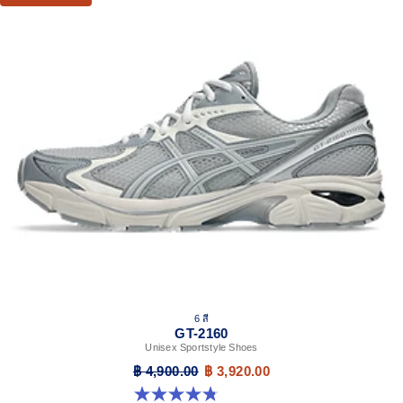
Improves impact absorption
TRUSSTIC™ support system
Helps improve stability
At least 30% of the upper's synthetic fiber is made with
recycled materials
The sockliner is produced with the solution dyeing
process that reduces water usage by approximately
33% and carbon emissions by approximately 45%
compared to the conventional dyeing technology
6 สี
GT-2160
Unisex Sportstyle Shoes
฿ 4,900.00
฿ 3,920.00
4.8 จาก 5 ดาว 457 รีวิว