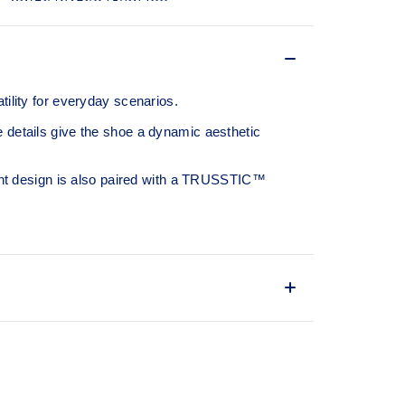
lity for everyday scenarios.
e details give the shoe a dynamic aesthetic
eight design is also paired with a TRUSSTIC™
m