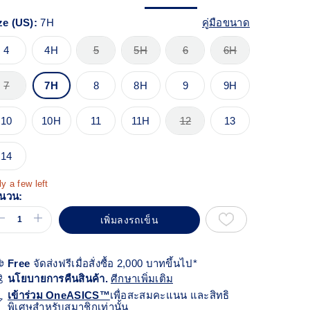
้า
ียวกัน
ze (US):
7H
คู่มือขนาด
4
4H
5
5H
6
6H
7
7H
8
8H
9
9H
10
10H
11
11H
12
13
14
y a few left
นวน:
เพิ่มลงรถเข็น
Free
จัดส่งฟรีเมื่อสั่งซื้อ 2,000 บาทขึ้นไป*
นโยบายการคืนสินค้า.
ศีกษาเพิ่มเติม
เข้าร่วม OneASICS™
เพื่อสะสมคะแนน และสิทธิ
พิเศษสำหรับสมาชิกเท่านั้น