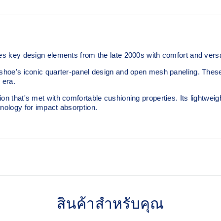
 design elements from the late 2000s with comfort and versati
e shoe's iconic quarter-panel design and open mesh paneling. Thes
 era.
ion that's met with comfortable cushioning properties. Its lightw
hnology for impact absorption.
Breathable mesh underlays
สินค้าสำหรับคุณ
TRUSSTIC™ support syste
Helps improve stability