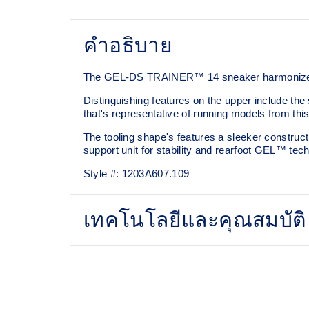
คำอธิบาย
The GEL-DS TRAINER™ 14 sneaker harmonizes key
Distinguishing features on the upper include th
that's representative of running models from this
The tooling shape's features a sleeker construct
support unit for stability and rearfoot GEL™ tec
Style #:
1203A607.109
เทคโนโลยีและคุณสมบัติ
Asymmetric upper construction
Rearfoot GEL™ technology
Improves impact absorption