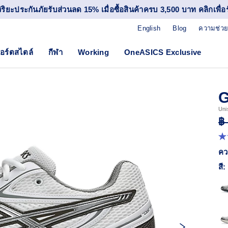
วิริยะประกันภัยรับส่วนลด 15% เมื่อซื้อสินค้าครบ 3,500 บาท คลิกเพื่อรั
English
Blog
ความช่วย
อร์ตสไตล์
กีฬา
Working
OneASICS Exclusive
G
Uni
฿
4.
จา
คว
5
ดา
สี:
ค่
ค
เฉล
R
88
Re
ลิง