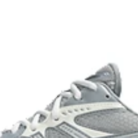
s made with recycled
The sockliner is produced w
water usage by approximate
approximately 45% compared