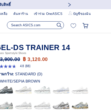
บสิทธิ์
เหลือ
ค้นหาร้าน
เข้าร่วม OneASICS
บัญชีของฉัน
EL-DS TRAINER 14
sex Sportstyle Shoes
 3,900.00
฿ 3,120.00
4.8
(88)
8
ก
ามกว้าง:
STANDARD (D)
ว
WHITE/SEPIA BROWN
า
ะแนน
ี่ย
ead
views.
ก์