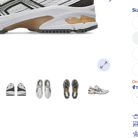
หน
เด
Si
Onl
จำ