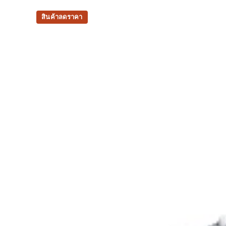
At least 30% of the upper's synthetic fiber i
สินค้าลดราคา
materials