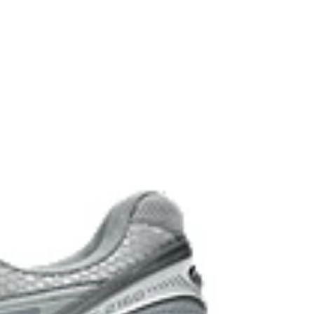
ith the solution dyeing process that reduces
ly 33% and carbon emissions by
 to the conventional dyeing technology