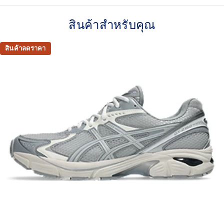
Asymmetric upper construction
สินค้าสำหรับคุณ
Breathable mesh underlays
Rearfoot GEL™ technology
สินค้าลดราคา
Improves impact absorption
TRUSSTIC™ support system
Helps improve stability
At least 30% of the upper's synthetic fiber is made with
recycled materials
The sockliner is produced with the solution dyeing
process that reduces water usage by approximately
33% and carbon emissions by approximately 45%
compared to the conventional dyeing technology