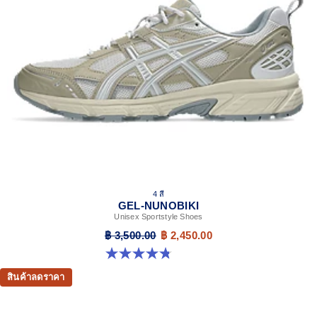
recycled materials
The sockliner is produced with the solution dyeing
process that reduces water usage by approximately
33% and carbon emissions by approximately 45%
compared to the conventional dyeing technology
4 สี
GEL-NUNOBIKI
Unisex Sportstyle Shoes
฿ 3,500.00
฿ 2,450.00
4.8 จาก 5 ดาว 179 รีวิว
สินค้าลดราคา