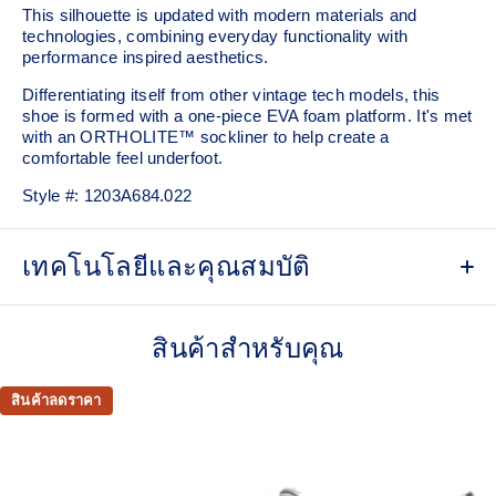
This silhouette is updated with modern materials and
technologies, combining everyday functionality with
performance inspired aesthetics.
Differentiating itself from other vintage tech models, this
shoe is formed with a one-piece EVA foam platform. It's met
with an ORTHOLITE™ sockliner to help create a
comfortable feel underfoot.
Style #:
1203A684.022
เทคโนโลยีและคุณสมบัติ
Breathable mesh underlays
สินค้าสำหรับคุณ
Inspired by archived running shoe designs
EVA cushioning
สินค้าลดราคา
ORTHOLITE™ sockliner helps improve underfoot
comfort
At least 75% of the upper's synthetic fiber is made with