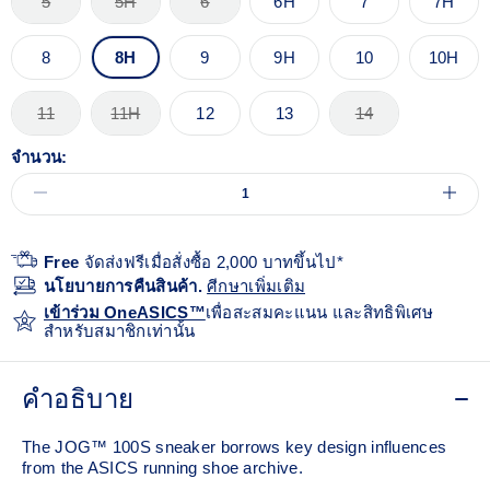
5
5H
6
6H
7
7H
8
8H
9
9H
10
10H
11
11H
12
13
14
จำนวน:
Free
จัดส่งฟรีเมื่อสั่งซื้อ 2,000 บาทขึ้นไป*
นโยบายการคืนสินค้า.
ศีกษาเพิ่มเติม
เข้าร่วม OneASICS™
เพื่อสะสมคะแนน และสิทธิพิเศษ
สำหรับสมาชิกเท่านั้น
คำอธิบาย
The JOG™ 100S sneaker borrows key design influences
from the ASICS running shoe archive.