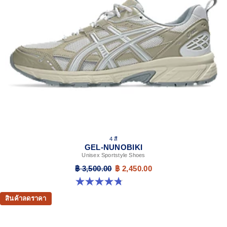
recycled materials
The sockliner is produced with the solution dyeing
process that reduces water usage by approximately
33% and carbon emissions by approximately 45%
compared to the conventional dyeing technology
4 สี
GEL-NUNOBIKI
Unisex Sportstyle Shoes
฿ 3,500.00
฿ 2,450.00
4.8 จาก 5 ดาว 179 รีวิว
สินค้าลดราคา