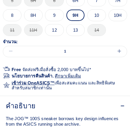
5
5H
6
6H
7
7H
8
8H
9
9H
10
10H
11
11H
12
13
14
จำนวน:
Free
จัดส่งฟรีเมื่อสั่งซื้อ 2,000 บาทขึ้นไป*
นโยบายการคืนสินค้า.
ศีกษาเพิ่มเติม
เข้าร่วม OneASICS™
เพื่อสะสมคะแนน และสิทธิพิเศษ
สำหรับสมาชิกเท่านั้น
คำอธิบาย
The JOG™ 100S sneaker borrows key design influences
from the ASICS running shoe archive.