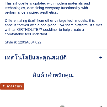
This silhouette is updated with modern materials and
technologies, combining everyday functionality with
performance inspired aesthetics.
Differentiating itself from other vintage tech models, this
shoe is formed with a one-piece EVA foam platform. It's met
with an ORTHOLITE™ sockliner to help create a
comfortable feel underfoot.
Style #:
1203A684.022
เทคโนโลยีและคุณสมบัติ
Breathable mesh underlays
สินค้าสำหรับคุณ
Inspired by archived running shoe designs
EVA cushioning
สินค้าลดราคา
ORTHOLITE™ sockliner helps improve underfoot
comfort
At least 75% of the upper's synthetic fiber is made with