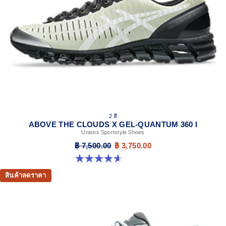
GEL™ technology
Shock-attenuating material placed in the midsole of the
shoe for cushioning and shock absorption
2 สี
ABOVE THE CLOUDS X GEL-QUANTUM 360 I
Unisex Sportstyle Shoes
฿ 7,500.00
฿ 3,750.00
4.6 จาก 5 ดาว 5 รีวิว
สินค้าลดราคา