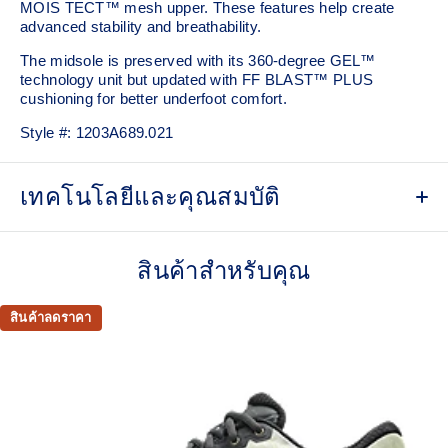
MOIS TECT™ mesh upper. These features help create
advanced stability and breathability.
The midsole is preserved with its 360-degree GEL​™
technology unit but updated with FF BLAST™ PLUS
cushioning for better underfoot comfort.
Style #:
1203A689.021
เทคโนโลยีและคุณสมบัติ
MOIS-TECT™ mesh upper
Helps increase breathability
สินค้าสำหรับคุณ
External Molded TPU back counter
Helps increase support
สินค้าลดราคา
TRUSSTIC™ technology
Helps create a dynamic aesthetic and better stability
FF BLAST™ PLUS cushioning from our running
collection has been re-tuned for everyday purposes