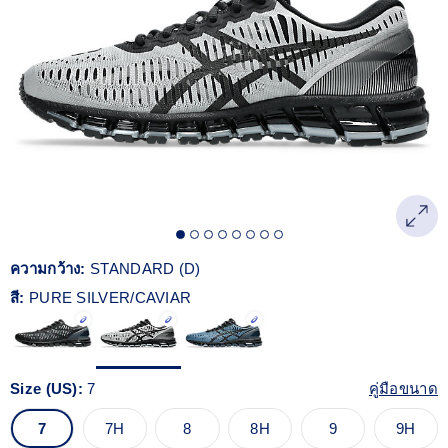
Read
33
Reviews.
ลิงก์
หน้า
เดียวกัน
ความกว้าง:
STANDARD (D)
สี:
PURE SILVER/CAVIAR
Size (US):
7
คู่มือขนาด
7
7H
8
8H
9
9H