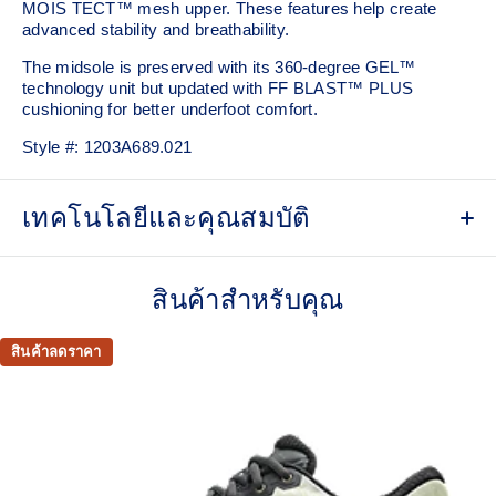
MOIS TECT™ mesh upper. These features help create
advanced stability and breathability.
The midsole is preserved with its 360-degree GEL​™
technology unit but updated with FF BLAST™ PLUS
cushioning for better underfoot comfort.
Style #:
1203A689.021
เทคโนโลยีและคุณสมบัติ
MOIS-TECT™ mesh upper
Helps increase breathability
สินค้าสำหรับคุณ
External Molded TPU back counter
Helps increase support
สินค้าลดราคา
TRUSSTIC™ technology
Helps create a dynamic aesthetic and better stability
FF BLAST™ PLUS cushioning from our running
collection has been re-tuned for everyday purposes