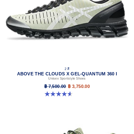
GEL™ technology
Shock-attenuating material placed in the midsole of the
shoe for cushioning and shock absorption
2 สี
ABOVE THE CLOUDS X GEL-QUANTUM 360 I
Unisex Sportstyle Shoes
฿ 7,500.00
฿ 3,750.00
4.6 จาก 5 ดาว 5 รีวิว