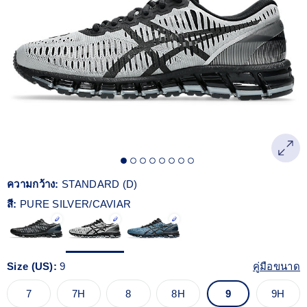
Read
33
Reviews.
ลิงก์
หน้า
เดียวกัน
ความกว้าง:
STANDARD (D)
สี:
PURE SILVER/CAVIAR
Size (US):
9
คู่มือขนาด
7
7H
8
8H
9
9H