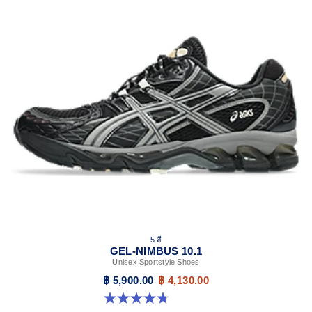
Rearfoot and forefoot GEL™ technology
Shock-attenuating material placed in the midsole of the
shoe for cushioning and shock absorption
The sockliner is produced with the solution dyeing
process that reduces water usage by approximately
33% and carbon emissions by approximately 45%
compared to the conventional dyeing technology's
5 สี
GEL-NIMBUS 10.1
Unisex Sportstyle Shoes
฿ 5,900.00
฿ 4,130.00
4.7 จาก 5 ดาว 306 รีวิว