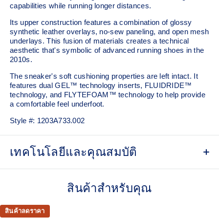
capabilities while running longer distances.
Its upper construction features a combination of glossy
synthetic leather overlays, no-sew paneling, and open mesh
underlays. This fusion of materials creates a technical
aesthetic that's symbolic of advanced running shoes in the
2010s.
The sneaker's soft cushioning properties are left intact. It
features dual GEL™ technology inserts, FLUIDRIDE™
technology, and FLYTEFOAM™ technology to help provide
a comfortable feel underfoot.
Style #:
1203A733.002
เทคโนโลยีและคุณสมบัติ
Breathable mesh underlays
สินค้าสำหรับคุณ
2010s design aesthetics
FLUIDRIDE™ technology
สินค้าลดราคา
Helps create smooth forward transitions