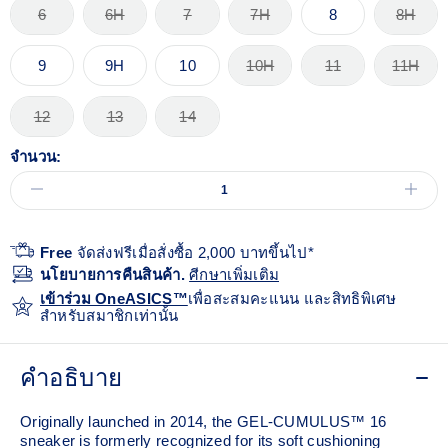
6
6H
7
7H
8
8H
9
9H
10
10H
11
11H
12
13
14
จำนวน:
Free
จัดส่งฟรีเมื่อสั่งซื้อ 2,000 บาทขึ้นไป*
นโยบายการคืนสินค้า.
ศีกษาเพิ่มเติม
เข้าร่วม OneASICS™
เพื่อสะสมคะแนน และสิทธิพิเศษ
สำหรับสมาชิกเท่านั้น
คำอธิบาย
Originally launched in 2014, the GEL-CUMULUS™ 16
sneaker is formerly recognized for its soft cushioning