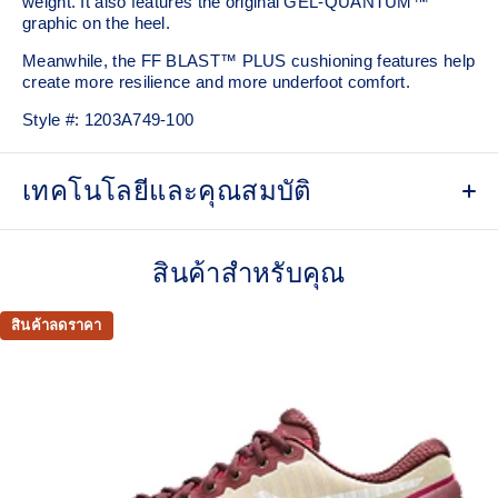
weight.​ It also features the original GEL-QUANTUM™
graphic on the heel.
Meanwhile, the FF BLAST™ PLUS cushioning features help
create more resilience and more underfoot comfort.
Style #:
1203A749-100
เทคโนโลยีและคุณสมบัติ
Comfortable and breathable mesh upper
สินค้าสำหรับคุณ
Designed in conjunction with the ASICS Institute of
Sport Science
สินค้าลดราคา
External Molded TPU back counter with graphic design
lines that connect to the organic tooling shape
TRUSSTIC™ technology
Helps create a dynamic aesthetic and better stability
FF BLAST™ PLUS cushioning from our running
collection has been re-tuned for everyday purposes