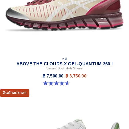
DIVISION SPACE™ cushioning
Improves impact absorption and creates a softer feeling at
footstrike
The sockliner is produced with the solution dyeing
process that reduces water usage by approximately
33% and carbon emissions by approximately 45%
compared to the conventional dyeing technology
2 สี
ABOVE THE CLOUDS X GEL-QUANTUM 360 I
Unisex Sportstyle Shoes
฿ 7,500.00
฿ 3,750.00
4.6 จาก 5 ดาว 5 รีวิว
สินค้าลดราคา