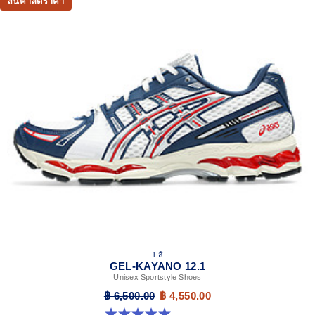
สินค้าลดราคา
Breathable mesh underlays
GEL-NIMBUS™17 tooling system
FLUIDRIDE™ technology
Helps create a smooth feel underfoot
Rearfoot and forefoot GEL™ technology
Improves impact absorption
Dope dyed recycled sockliner mesh
1 สี
GEL-KAYANO 12.1
Unisex Sportstyle Shoes
฿ 6,500.00
฿ 4,550.00
5.0 จาก 5 ดาว 6 รีวิว