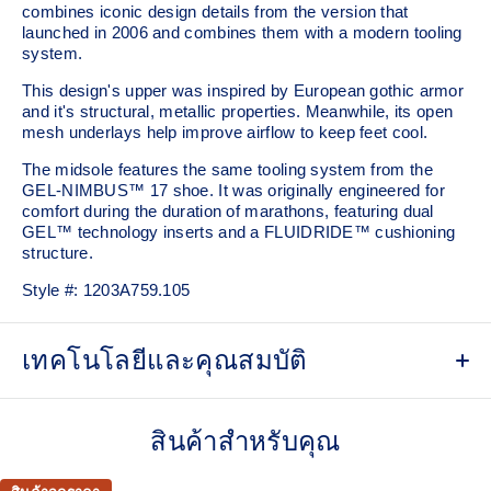
combines iconic design details from the version that
launched in 2006 and combines them with a modern tooling
system.
This design's upper was inspired by European gothic armor
and it's structural, metallic properties. Meanwhile, its open
mesh underlays help improve airflow to keep feet cool.
The midsole features the same tooling system from the
GEL-NIMBUS™ 17 shoe. It was originally engineered for
comfort during the duration of marathons, featuring dual
GEL™ technology inserts and a FLUIDRIDE™ cushioning
structure.
Style #:
1203A759.105
เทคโนโลยีและคุณสมบัติ
Co-created with KITH
สินค้าสำหรับคุณ
Inspired by the GEL-KAYANO™ 12 running shoe from
2006