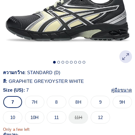
Reviews.
ลิงก์
หน้า
เดียวกัน
ความกว้าง:
STANDARD (D)
สี:
GRAPHITE GREY/OYSTER WHITE
Size (US):
7
คู่มือขนาด
7
7H
8
8H
9
9H
10
10H
11
11H
12
Only a few left
จำนวน: