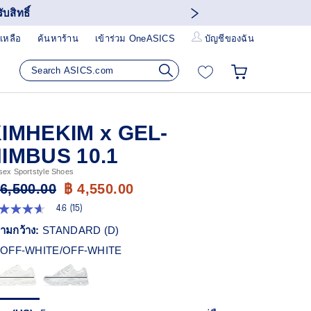
บสิทธิ์
เหลือ
ค้นหาร้าน
เข้าร่วม OneASICS
บัญชีของฉัน
IMHEKIM x GEL-
IMBUS 10.1
sex Sportstyle Shoes
 6,500.00
฿ 4,550.00
4.6
(15)
6
ก
ามกว้าง:
STANDARD (D)
ว
OFF-WHITE/OFF-WHITE
า
ะแนน
ี่ย
ead