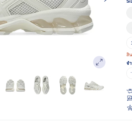
Si
Re
ลิง
หน
เด
สิ
จำ