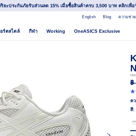
วิริยะประกันภัยรับส่วนลด 15% เมื่อซื้อสินค้าครบ 3,500 บาท คลิกเพื่อรั
English
Blog
ความช่วย
อร์ตสไตล์
กีฬา
Working
OneASICS Exclusive
K
N
Uni
฿
4.
จา
คว
5
ดา
สี:
ค่
ค
เฉล
R
15