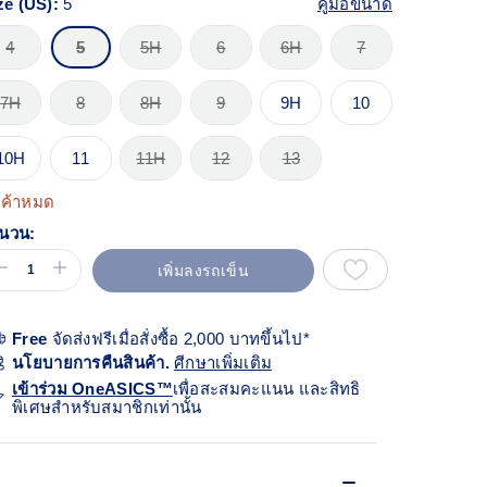
ze (US):
5
คู่มือขนาด
views.
ก์
้า
4
5
5H
6
6H
7
ียวกัน
7H
8
8H
9
9H
10
10H
11
11H
12
13
นค้าหมด
นวน:
เพิ่มลงรถเข็น
Free
จัดส่งฟรีเมื่อสั่งซื้อ 2,000 บาทขึ้นไป*
นโยบายการคืนสินค้า.
ศีกษาเพิ่มเติม
เข้าร่วม OneASICS™
เพื่อสะสมคะแนน และสิทธิ
พิเศษสำหรับสมาชิกเท่านั้น