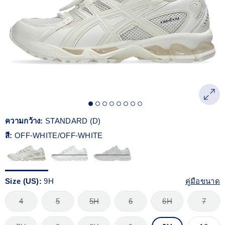
Reviews.
ลิงก์
หน้า
เดียวกัน
ความกว้าง:
STANDARD (D)
สี:
OFF-WHITE/OFF-WHITE
Size (US):
9H
คู่มือขนาด
4
5
5H
6
6H
7