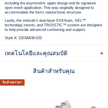
including the asymmetric upper design and its signature
open mesh application. This was originally designed to
accommodate the foot's natural bone structure.​
Lastly, the midsole's dual-layer EVA foam, GEL™
technology inserts, and TRUSSTIC™ system are designed
to help provide advanced cushioning and support.
Style #:
1203A836.020
เทคโนโลยีและคุณสมบัติ
GEL-NIMBUS™ 10 upper
สินค้าสำหรับคุณ
Asymmetric mesh upper
Rearfoot and forefoot GEL™ technology
สินค้าลดราคา
For comfort in everyday scenarios