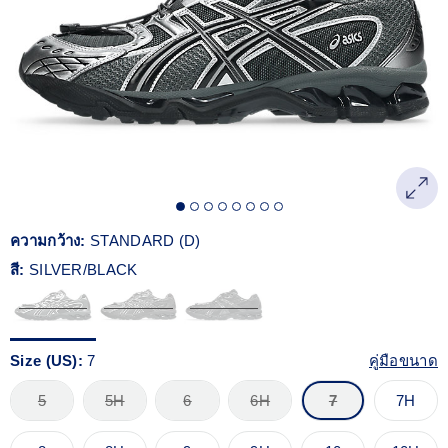
Reviews.
ลิงก์
หน้า
เดียวกัน
ความกว้าง:
STANDARD (D)
สี:
SILVER/BLACK
Size (US):
7
คู่มือขนาด
5
5H
6
6H
7
7H