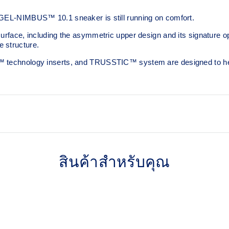
 GEL-NIMBUS™ 10.1 sneaker is still running on comfort. ​
surface, including the asymmetric upper design and its signature o
 structure.​
L™ technology inserts, and TRUSSTIC™ system are designed to he
Asymmetric mesh upper
สินค้าสำหรับคุณ