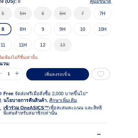
ze (US):
8
คู่มือขนาด
views.
ก์
้า
5
5H
6
6H
7
7H
ียวกัน
8
8H
9
9H
10
10H
11
11H
12
13
ือเพียงไม่กี่ชิ้นเท่านั้น
นวน:
เพิ่มลงรถเข็น
Free
จัดส่งฟรีเมื่อสั่งซื้อ 2,000 บาทขึ้นไป*
นโยบายการคืนสินค้า.
ศีกษาเพิ่มเติม
เข้าร่วม OneASICS™
เพื่อสะสมคะแนน และสิทธิ
พิเศษสำหรับสมาชิกเท่านั้น