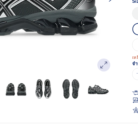
Si
Re
ลิง
หน
เด
เหล
จำ