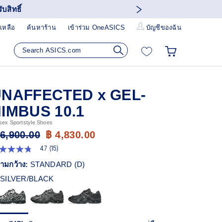
บสิทธิ์
เหลือ
ค้นหาร้าน
เข้าร่วม OneASICS
บัญชีของฉัน
NAFFECTED x GEL-
IMBUS 10.1
sex Sportstyle Shoes
 6,900.00
฿ 4,830.00
4.7
(15)
7
ก
ามกว้าง:
STANDARD (D)
ว
SILVER/BLACK
า
ะแนน
ี่ย
ead