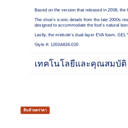
Based on the version that released in 2008, the
The shoe's iconic details from the late 2000s re
designed to accommodate the foot's natural bone
Lastly, the midsole's dual-layer EVA foam, GE
Style #:
1203A836.020
เทคโนโลยีและคุณสมบัติ
GEL-NIMBUS™ 10 upper
Rearfoot and forefoot GEL™ technology
For comfort in everyday scenarios
สินค้าลดราคา