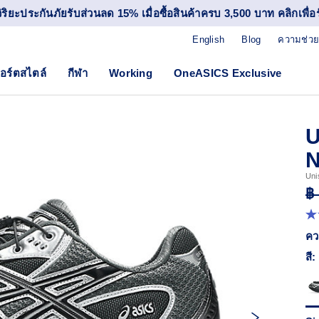
วิริยะประกันภัยรับส่วนลด 15% เมื่อซื้อสินค้าครบ 3,500 บาท คลิกเพื่อรั
English
Blog
ความช่วย
อร์ตสไตล์
กีฬา
Working
OneASICS Exclusive
U
N
Uni
฿
4.
จา
คว
5
ดา
สี:
ค่
ค
เฉล
R
15