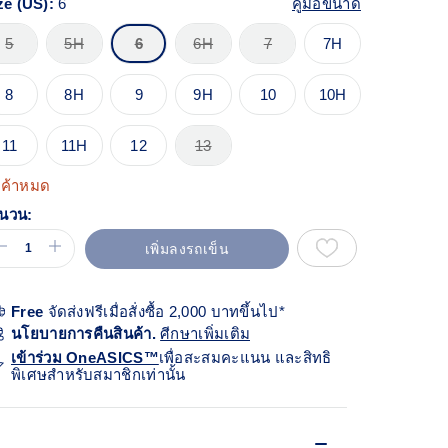
ze (US):
6
คู่มือขนาด
views.
ก์
้า
5
5H
6
6H
7
7H
ียวกัน
8
8H
9
9H
10
10H
11
11H
12
13
นค้าหมด
นวน:
เพิ่มลงรถเข็น
Free
จัดส่งฟรีเมื่อสั่งซื้อ 2,000 บาทขึ้นไป*
นโยบายการคืนสินค้า.
ศีกษาเพิ่มเติม
เข้าร่วม OneASICS™
เพื่อสะสมคะแนน และสิทธิ
พิเศษสำหรับสมาชิกเท่านั้น