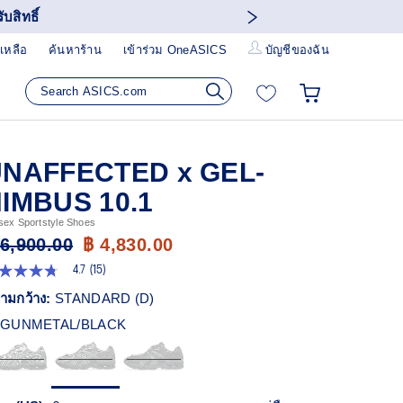
บสิทธิ์
เหลือ
ค้นหาร้าน
เข้าร่วม OneASICS
บัญชีของฉัน
NAFFECTED x GEL-
IMBUS 10.1
sex Sportstyle Shoes
 6,900.00
฿ 4,830.00
4.7
(15)
7
ก
ามกว้าง:
STANDARD (D)
ว
GUNMETAL/BLACK
า
ะแนน
ี่ย
ead