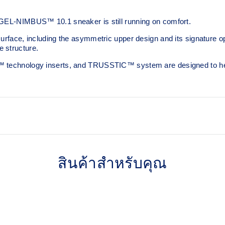
 GEL-NIMBUS™ 10.1 sneaker is still running on comfort. ​
surface, including the asymmetric upper design and its signature o
 structure.​
L™ technology inserts, and TRUSSTIC™ system are designed to he
Asymmetric mesh upper
สินค้าสำหรับคุณ