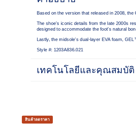
Based on the version that released in 2008, the
The shoe's iconic details from the late 2000s re
designed to accommodate the foot's natural bone
Lastly, the midsole's dual-layer EVA foam, GE
Style #:
1203A836.021
เทคโนโลยีและคุณสมบัติ
GEL-NIMBUS™ 10 upper
Rearfoot and forefoot GEL™ technology
For comfort in everyday scenarios
สินค้าลดราคา