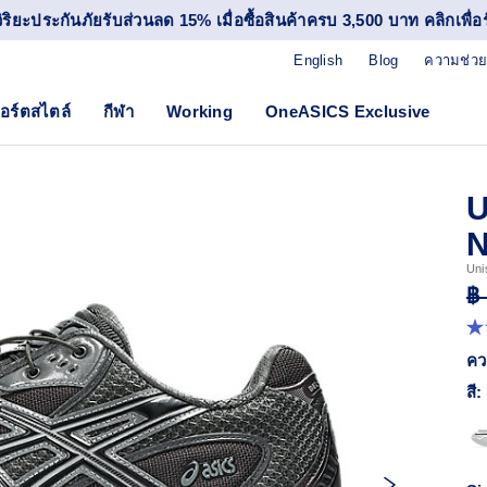
วิริยะประกันภัยรับส่วนลด 15% เมื่อซื้อสินค้าครบ 3,500 บาท คลิกเพื่อรั
English
Blog
ความช่วย
อร์ตสไตล์
กีฬา
Working
OneASICS Exclusive
U
N
Uni
฿
4.
จา
คว
5
ดา
สี:
ค่
ค
เฉล
R
15