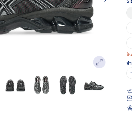
Si
Re
ลิง
หน
เด
สิ
จำ