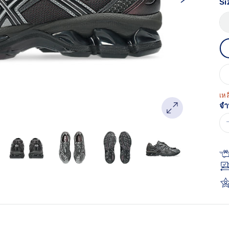
Si
Re
ลิง
หน
เด
เหล
จำ