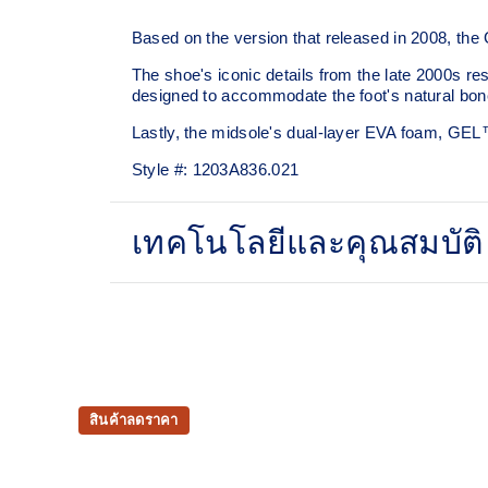
Based on the version that released in 2008, the
The shoe's iconic details from the late 2000s re
designed to accommodate the foot's natural bone
Lastly, the midsole's dual-layer EVA foam, GE
Style #:
1203A836.021
เทคโนโลยีและคุณสมบัติ
GEL-NIMBUS™ 10 upper
Rearfoot and forefoot GEL™ technology
For comfort in everyday scenarios
สินค้าลดราคา