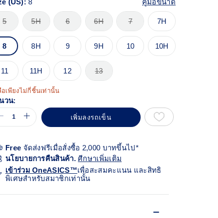
ze (US):
8
คู่มือขนาด
views.
ก์
้า
5
5H
6
6H
7
7H
ียวกัน
8
8H
9
9H
10
10H
11
11H
12
13
ือเพียงไม่กี่ชิ้นเท่านั้น
นวน:
เพิ่มลงรถเข็น
Free
จัดส่งฟรีเมื่อสั่งซื้อ 2,000 บาทขึ้นไป*
นโยบายการคืนสินค้า.
ศีกษาเพิ่มเติม
เข้าร่วม OneASICS™
เพื่อสะสมคะแนน และสิทธิ
พิเศษสำหรับสมาชิกเท่านั้น