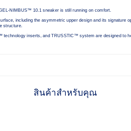
 GEL-NIMBUS™ 10.1 sneaker is still running on comfort. ​
surface, including the asymmetric upper design and its signature o
 structure.​
L™ technology inserts, and TRUSSTIC™ system are designed to he
Asymmetric mesh upper
สินค้าสำหรับคุณ