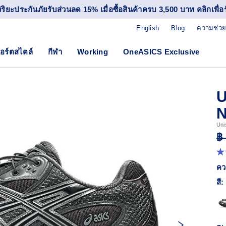
วิริยะประกันภัยรับส่วนลด 15% เมื่อซื้อสินค้าครบ 3,500 บาท คลิกเพื่อรั
English
Blog
ความช่วย
อร์ตสไตล์
กีฬา
Working
OneASICS Exclusive
U
N
Uni
฿
4.
จา
คว
5
ดา
สี:
ค่
ค
เฉล
R
15