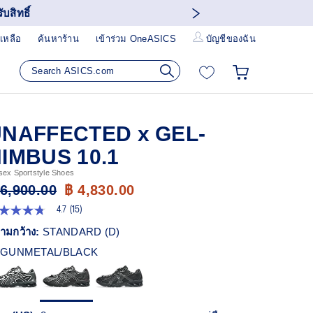
บสิทธิ์
เหลือ
ค้นหาร้าน
เข้าร่วม OneASICS
บัญชีของฉัน
NAFFECTED x GEL-
IMBUS 10.1
sex Sportstyle Shoes
 6,900.00
฿ 4,830.00
4.7
(15)
7
ก
ามกว้าง:
STANDARD (D)
ว
GUNMETAL/BLACK
า
ะแนน
ี่ย
ead