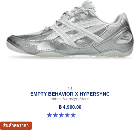
AHARPLUS™ outsole rubber
ASICS' pinnacle high abrasion resistant rubber located in
the heel area that is approximately three times more durable
than standard outsole rubbers.
Non-marking outsole.
2 สี
EMPTY BEHAVIOR X HYPERSYNC
Unisex Sportstyle Shoes
฿ 4,900.00
5.0 จาก 5 ดาว 4 รีวิว
สินค้าลดราคา