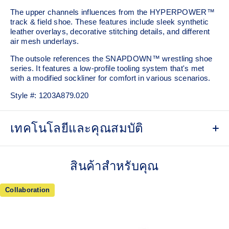
The upper channels influences from the HYPERPOWER™
track & field shoe. These features include sleek synthetic
leather overlays, decorative stitching details, and different
air mesh underlays.
The outsole references the SNAPDOWN™ wrestling shoe
series. It features a low-profile tooling system that's met
with a modified sockliner for comfort in various scenarios.
Style #:
1203A879.020
เทคโนโลยีและคุณสมบัติ
OrthoLite™ X-40 sockliner
Sockliner that provides a higher rebound and good
สินค้าสำหรับคุณ
underfoot comfort.
OrthoLite™ heel cup
Collaboration
Upper design inspired by track spike for a sleek
aesthetic.