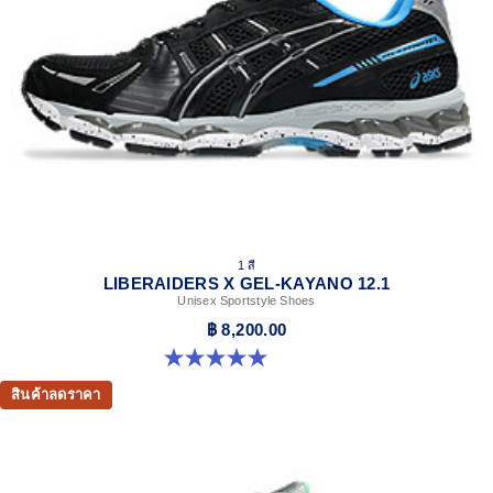
Shock-attenuating material placed in the midsole of the
shoe for cushioning and shock absorption.
The sockliner is produced with the solution dyeing
process that reduces water usage by approximately
33% and carbon emissions by approximately 45%
compared to the conventional dyeing technology.
1 สี
LIBERAIDERS X GEL-KAYANO 12.1
Unisex Sportstyle Shoes
฿ 8,200.00
5.0 จาก 5 ดาว 3 รีวิว
สินค้าลดราคา