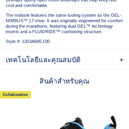
cool and comfortable.
The midsole features the same tooling system as the GEL-
NIMBUS™ 17 shoe. It was originally engineered for comfort
during the marathons, featuring dual GEL™ technology
inserts and a FLUIDRIDE™ cushioning structure.
Style #:
1203A885.100
เทคโนโลยีและคุณสมบัติ
Inspired by the GEL-KAYANO™ 12 running shoe from
2006.
สินค้าสำหรับคุณ
Breathable mesh underlays.
Collaboration
GEL-NIMBUS™17 tooling system.
FLUIDRIDE™ outsole
The outsole material is blended with EVA and rubber to help
provide comfort and traction without sacrificing durability.
Rearfoot and forefoot GEL™ technology