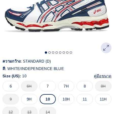
Reviews.
ลิงก์
หน้า
เดียวกัน
ความกว้าง:
STANDARD (D)
สี:
WHITE/INDEPENDENCE BLUE
Size (US):
10
คู่มือขนาด
6
6H
7
7H
8
8H
9
9H
10
10H
11
11H
12
13
14