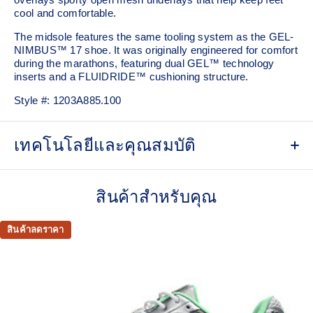
cool and comfortable.
The midsole features the same tooling system as the GEL-
NIMBUS™ 17 shoe. It was originally engineered for comfort
during the marathons, featuring dual GEL™ technology
inserts and a FLUIDRIDE™ cushioning structure.
Style #:
1203A885.100
เทคโนโลยีและคุณสมบัติ
Inspired by the GEL-KAYANO™ 12 running shoe from
2006.
สินค้าสำหรับคุณ
Breathable mesh underlays.
สินค้าลดราคา
GEL-NIMBUS™17 tooling system.
FLUIDRIDE™ outsole
The outsole material is blended with EVA and rubber to help
provide comfort and traction without sacrificing durability.
Rearfoot and forefoot GEL™ technology