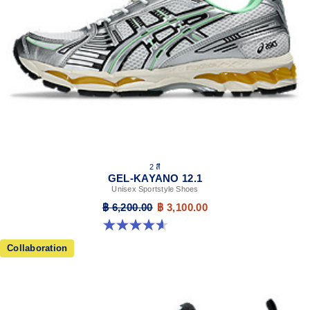
Shock-attenuating material placed in the midsole of the
shoe for cushioning and shock absorption.
The sockliner is produced with the solution dyeing
process that reduces water usage by approximately
33% and carbon emissions by approximately 45%
compared to the conventional dyeing technology.
2 สี
GEL-KAYANO 12.1
Unisex Sportstyle Shoes
฿ 6,200.00
฿ 3,100.00
4.6 จาก 5 ดาว 13 รีวิว
Collaboration