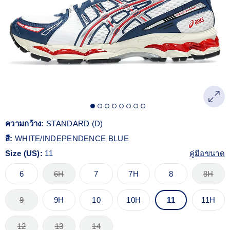
Reviews.
ลิงก์
หน้า
เดียวกัน
ความกว้าง:
STANDARD (D)
สี:
WHITE/INDEPENDENCE BLUE
Size (US):
11
คู่มือขนาด
6
6H
7
7H
8
8H
9
9H
10
10H
11
11H
12
13
14