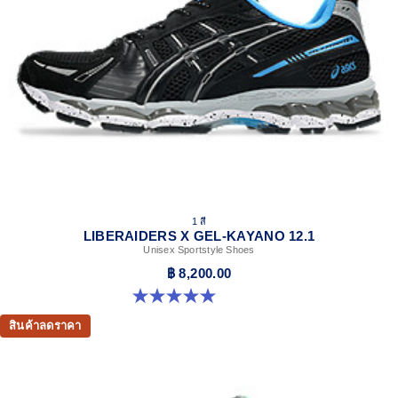
Rearfoot and forefoot GEL™ technology
Shock-attenuating material placed in the midsole of the
shoe for cushioning and shock absorption.
The sockliner is produced with the solution dyeing
process that reduces water usage by approximately
33% and carbon emissions by approximately 45%
compared to the conventional dyeing technology.
1 สี
LIBERAIDERS X GEL-KAYANO 12.1
Unisex Sportstyle Shoes
฿ 8,200.00
5.0 จาก 5 ดาว 3 รีวิว
สินค้าลดราคา