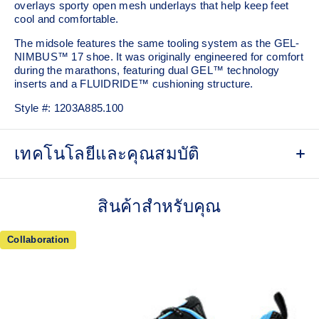
overlays sporty open mesh underlays that help keep feet
cool and comfortable.
The midsole features the same tooling system as the GEL-
NIMBUS™ 17 shoe. It was originally engineered for comfort
during the marathons, featuring dual GEL™ technology
inserts and a FLUIDRIDE™ cushioning structure.
Style #:
1203A885.100
เทคโนโลยีและคุณสมบัติ
Inspired by the GEL-KAYANO™ 12 running shoe from
2006.
สินค้าสำหรับคุณ
Breathable mesh underlays.
Collaboration
GEL-NIMBUS™17 tooling system.
FLUIDRIDE™ outsole
The outsole material is blended with EVA and rubber to help
provide comfort and traction without sacrificing durability.