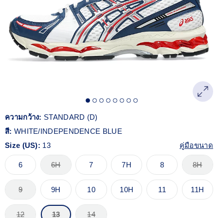
Reviews.
ลิงก์
หน้า
เดียวกัน
ความกว้าง:
STANDARD (D)
สี:
WHITE/INDEPENDENCE BLUE
Size (US):
13
คู่มือขนาด
6
6H
7
7H
8
8H
9
9H
10
10H
11
11H
12
13
14