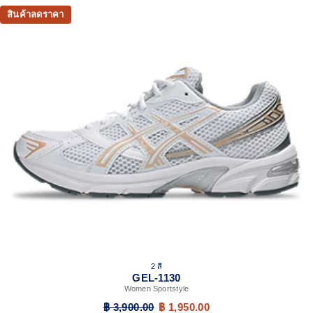
breathable mesh underlays.
สินค้าลดราคา
GEL™ technology
Shock-attenuating material placed in the midsole of the
shoe for cushioning and shock absorption.
This shoe preserves the TRUSSTIC™ support system
that helped runners of the late 2000s improve their
stability.
The sockliner is produced with the solution dyeing
process that reduces water usage by approximately
33% and carbon emissions by approximately 45%
compared to the conventional dyeing technology.
2 สี
GEL-1130
Women Sportstyle
฿ 3,900.00
฿ 1,950.00