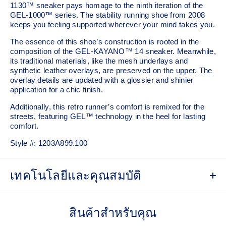
1130™ sneaker pays homage to the ninth iteration of the
GEL-1000™ series. The stability running shoe from 2008
keeps you feeling supported wherever your mind takes you.
The essence of this shoe’s construction is rooted in the
composition of the GEL-KAYANO™ 14 sneaker. Meanwhile,
its traditional materials, like the mesh underlays and
synthetic leather overlays, are preserved on the upper. The
overlay details are updated with a glossier and shinier
application for a chic finish.
Additionally, this retro runner’s comfort is remixed for the
streets, featuring GEL™ technology in the heel for lasting
comfort.
Style #:
1203A899.100
เทคโนโลยีและคุณสมบัติ
Late 2000s running shoe aesthetic.
สินค้าสำหรับคุณ
Originally part of the GEL-1000™ series, this shoe is
reimagined with synthetic leather overlays and