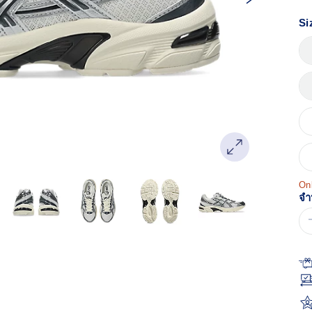
หน
เด
Si
Onl
จำ