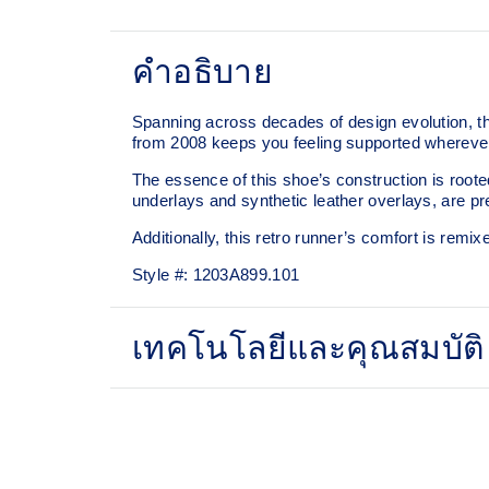
คำอธิบาย
Spanning across decades of design evolution, t
from 2008 keeps you feeling supported whereve
The essence of this shoe’s construction is root
underlays and synthetic leather overlays, are pre
Additionally, this retro runner’s comfort is remix
Style #:
1203A899.101
เทคโนโลยีและคุณสมบัติ
Late 2000s running shoe aesthetic.
GEL™ technology