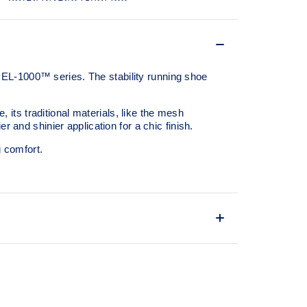
EL-1000™ series. The stability running shoe
ts traditional materials, like the mesh
 and shinier application for a chic finish.
g comfort.
000™ series, this shoe is reimagined with
and breathable mesh underlays.
RUSSTIC™ support system that helped