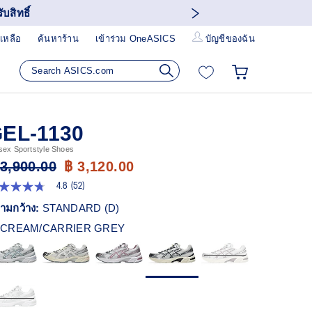
บสิทธิ์
เหลือ
ค้นหาร้าน
เข้าร่วม OneASICS
บัญชีของฉัน
EL-1130
sex Sportstyle Shoes
 3,900.00
฿ 3,120.00
4.8
(52)
8
ก
ามกว้าง:
STANDARD (D)
ว
CREAM/CARRIER GREY
า
ะแนน
ี่ย
ead
views.
ก์