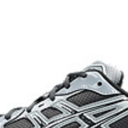
runners of the late 2000s imp
 of the shoe for cushioning
dyeing process that reduces
on emissions by
onal dyeing technology.