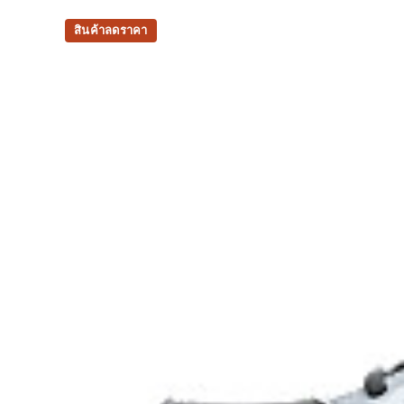
Shock-attenuating material placed in the midsole
and shock absorption.
สินค้าลดราคา
The sockliner is produced with the solution 
water usage by approximately 33% and carb
approximately 45% compared to the conventi