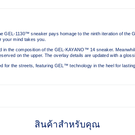
he GEL-1130™ sneaker pays homage to the ninth iteration of the G
r your mind takes you.
ed in the composition of the GEL-KAYANO™ 14 sneaker. Meanwhile, i
served on the upper. The overlay details are updated with a glossier
ed for the streets, featuring GEL™ technology in the heel for lastin
Originally part of the GEL-1
synthetic leather overlays 
สินค้าสำหรับคุณ
This shoe preserves the T