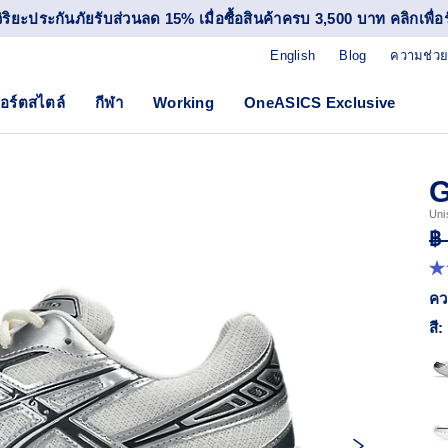
วิริยะประกันภัยรับส่วนลด 15% เมื่อซื้อสินค้าครบ 3,500 บาท คลิกเพื่อรั
English
Blog
ความช่วย
อร์ตสไตล์
กีฬา
Working
OneASICS Exclusive
G
Uni
฿
4.
จา
คว
5
ดา
สี:
ค่
ค
เฉล
R
52
Re
ลิง