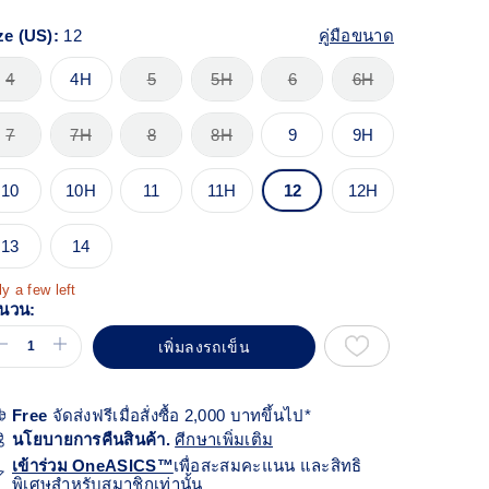
้า
ียวกัน
ze (US):
12
คู่มือขนาด
4
4H
5
5H
6
6H
7
7H
8
8H
9
9H
10
10H
11
11H
12
12H
13
14
y a few left
นวน:
เพิ่มลงรถเข็น
Free
จัดส่งฟรีเมื่อสั่งซื้อ 2,000 บาทขึ้นไป*
นโยบายการคืนสินค้า.
ศีกษาเพิ่มเติม
เข้าร่วม OneASICS™
เพื่อสะสมคะแนน และสิทธิ
พิเศษสำหรับสมาชิกเท่านั้น