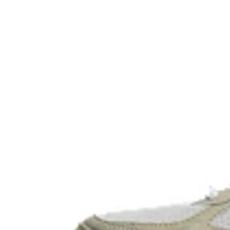
The sockliner is produced with the solution 
water usage by approximately 33% and carb
approximately 45% compared to the conventi