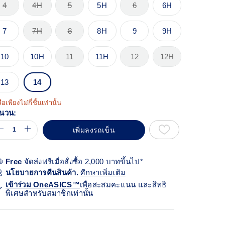
้า
4
4H
5
5H
6
6H
ียวกัน
7
7H
8
8H
9
9H
10
10H
11
11H
12
12H
13
14
ือเพียงไม่กี่ชิ้นเท่านั้น
นวน:
เพิ่มลงรถเข็น
Free
จัดส่งฟรีเมื่อสั่งซื้อ 2,000 บาทขึ้นไป*
นโยบายการคืนสินค้า.
ศีกษาเพิ่มเติม
เข้าร่วม OneASICS™
เพื่อสะสมคะแนน และสิทธิ
พิเศษสำหรับสมาชิกเท่านั้น