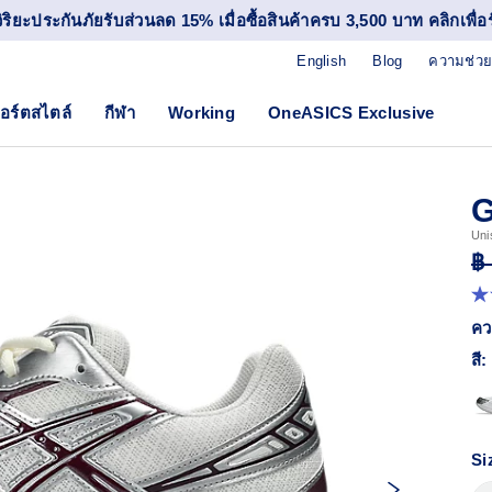
วิริยะประกันภัยรับส่วนลด 15% เมื่อซื้อสินค้าครบ 3,500 บาท คลิกเพื่อรั
English
Blog
ความช่วย
อร์ตสไตล์
กีฬา
Working
OneASICS Exclusive
G
Uni
฿
4.
จา
คว
5
ดา
สี:
ค่
ค
เฉล
R
52
Si
Re
ลิง