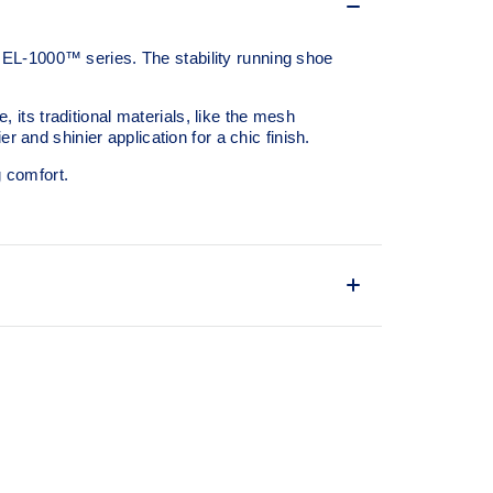
EL-1000™ series. The stability running shoe
ts traditional materials, like the mesh
 and shinier application for a chic finish.
g comfort.
000™ series, this shoe is reimagined with
and breathable mesh underlays.
RUSSTIC™ support system that helped
rove their stability.