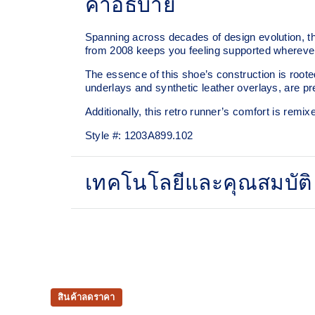
คำอธิบาย
Spanning across decades of design evolution, t
from 2008 keeps you feeling supported whereve
The essence of this shoe’s construction is root
underlays and synthetic leather overlays, are pre
Additionally, this retro runner’s comfort is remix
Style #:
1203A899.102
เทคโนโลยีและคุณสมบัติ
Late 2000s running shoe aesthetic.
GEL™ technology
Shock-attenuating material placed in the midsole
and shock absorption.
สินค้าลดราคา