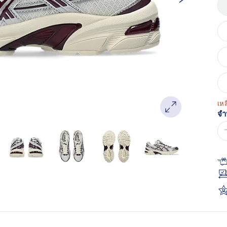
หน
เด
เหล
จำ