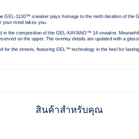
he GEL-1130™ sneaker pays homage to the ninth iteration of the G
r your mind takes you.
ed in the composition of the GEL-KAYANO™ 14 sneaker. Meanwhile, i
served on the upper. The overlay details are updated with a glossier
ed for the streets, featuring GEL™ technology in the heel for lastin
Originally part of the GEL-1
synthetic leather overlays 
สินค้าสำหรับคุณ
This shoe preserves the T
runners of the late 2000s imp
 of the shoe for cushioning