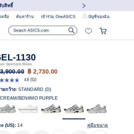
บสิทธิ์
เหลือ
ค้นหาร้าน
เข้าร่วม OneASICS
บัญชีของฉัน
EL-1130
sex Sportstyle Shoes
 3,900.00
฿ 2,730.00
4.8
(52)
8
ก
ามกว้าง:
STANDARD (D)
ว
CREAM/BENIIMO PURPLE
า
ะแนน
ี่ย
ead
ze (US):
14
คู่มือขนาด
views.
ก์