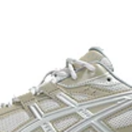
dyeing process that reduces
on emissions by
onal dyeing technology.