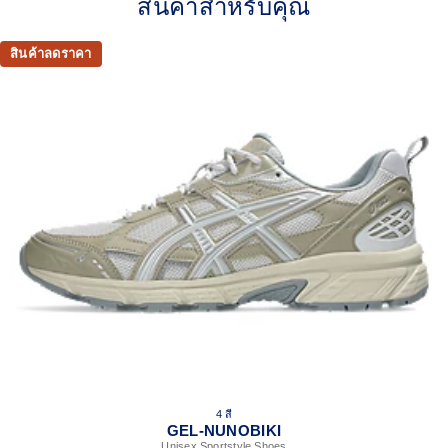
สินค้าสำหรับคุณ
Originally part of the GEL-1000™ series, this shoe is
reimagined with synthetic leather overlays and
breathable mesh underlays.
สินค้าลดราคา
GEL™ technology
Shock-attenuating material placed in the midsole of the
shoe for cushioning and shock absorption.
This shoe preserves the TRUSSTIC™ support system
that helped runners of the late 2000s improve their
stability.
The sockliner is produced with the solution dyeing
process that reduces water usage by approximately
33% and carbon emissions by approximately 45%
compared to the conventional dyeing technology.
4 สี
GEL-NUNOBIKI
Unisex Sportstyle Shoes