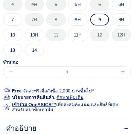
4
4H
5
5H
6
6H
7
7H
8
8H
9
9H
10
10H
11
11H
12
12H
13
14
จำนวน:
Free
จัดส่งฟรีเมื่อสั่งซื้อ 2,000 บาทขึ้นไป*
นโยบายการคืนสินค้า.
ศีกษาเพิ่มเติม
เข้าร่วม OneASICS™
เพื่อสะสมคะแนน และสิทธิพิเศษ
สำหรับสมาชิกเท่านั้น
คำอธิบาย