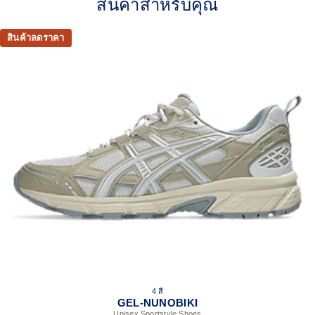
สินค้าสำหรับคุณ
Originally part of the GEL-1000™ series, this shoe is
reimagined with synthetic leather overlays and
breathable mesh underlays.
สินค้าลดราคา
GEL™ technology
Shock-attenuating material placed in the midsole of the
shoe for cushioning and shock absorption.
This shoe preserves the TRUSSTIC™ support system
that helped runners of the late 2000s improve their
stability.
The sockliner is produced with the solution dyeing
process that reduces water usage by approximately
33% and carbon emissions by approximately 45%
compared to the conventional dyeing technology.
4 สี
GEL-NUNOBIKI
Unisex Sportstyle Shoes