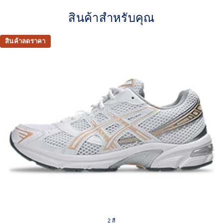
Late 2000s running shoe aesthetic.
สินค้าสำหรับคุณ
Originally part of the GEL-1000™ series, this shoe is
reimagined with synthetic leather overlays and
breathable mesh underlays.
สินค้าลดราคา
GEL™ technology
Shock-attenuating material placed in the midsole of the
shoe for cushioning and shock absorption.
This shoe preserves the TRUSSTIC™ support system
that helped runners of the late 2000s improve their
stability.
The sockliner is produced with the solution dyeing
process that reduces water usage by approximately
33% and carbon emissions by approximately 45%
compared to the conventional dyeing technology.
2 สี