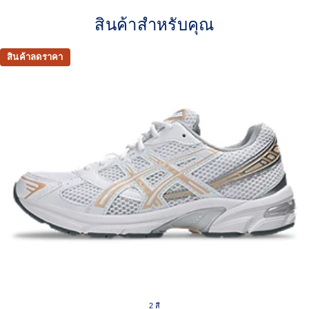
Late 2000s running shoe aesthetic.
สินค้าสำหรับคุณ
Originally part of the GEL-1000™ series, this shoe is
reimagined with synthetic leather overlays and
breathable mesh underlays.
สินค้าลดราคา
GEL™ technology
Shock-attenuating material placed in the midsole of the
shoe for cushioning and shock absorption.
This shoe preserves the TRUSSTIC™ support system
that helped runners of the late 2000s improve their
stability.
The sockliner is produced with the solution dyeing
process that reduces water usage by approximately
33% and carbon emissions by approximately 45%
compared to the conventional dyeing technology.
2 สี