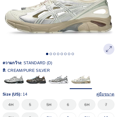
Reviews.
ลิงก์
หน้า
เดียวกัน
ความกว้าง:
STANDARD (D)
สี:
CREAM/PURE SILVER
Size (US):
14
คู่มือขนาด
4H
5
5H
6
6H
7