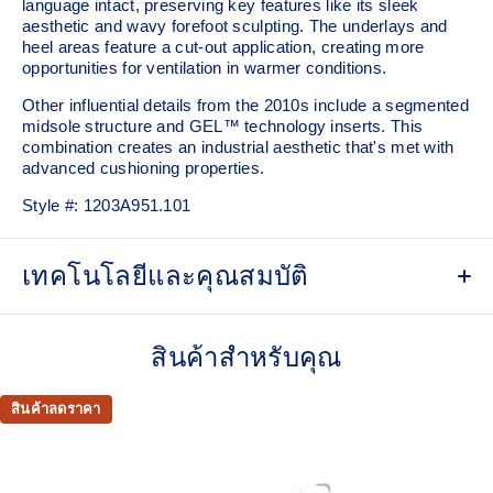
language intact, preserving key features like its sleek
aesthetic and wavy forefoot sculpting. The underlays and
heel areas feature a cut-out application, creating more
opportunities for ventilation in warmer conditions.
Other influential details from the 2010s include a segmented
midsole structure and GEL™ technology inserts. This
combination creates an industrial aesthetic that's met with
advanced cushioning properties.
Style #:
1203A951.101
เทคโนโลยีและคุณสมบัติ
Sleek and wavy aesthetic is symbolic of the GT-2000™
series' technical design language.
สินค้าสำหรับคุณ
Cut-out application in the underlays and heel area for
ventilation.
สินค้าลดราคา
Speed laces
Helps to make the shoes easier to put on and take off.