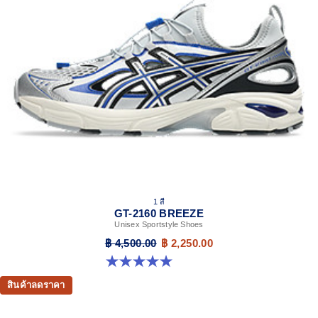
Rearfoot and forefoot GEL™ technology
Shock-attenuating material placed in the midsole of the
shoe for cushioning and shock absorption.
Segmented midsole design is symbolic of ASICS
running shoes in the 2010s.
1 สี
GT-2160 BREEZE
Unisex Sportstyle Shoes
฿ 4,500.00
฿ 2,250.00
5.0 จาก 5 ดาว 1 รีวิว
สินค้าลดราคา