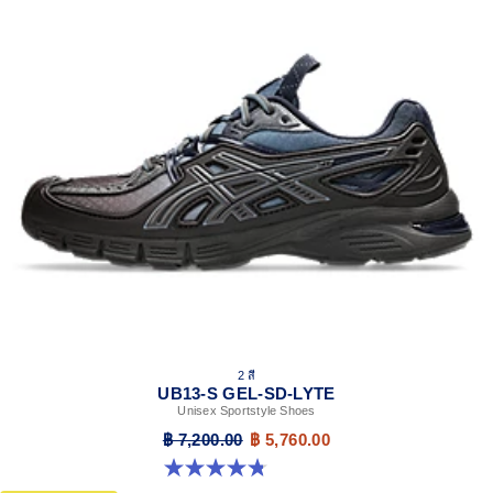
and a responsive ride that is lighter than FF BLAST™.
Embroidered ASICS logo on the sides
2 สี
UB13-S GEL-SD-LYTE
Unisex Sportstyle Shoes
฿ 7,200.00
฿ 5,760.00
4.8 จาก 5 ดาว 4 รีวิว