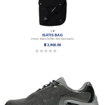
1 สี
ISATIS BAG
Unisex Bags,Duffles And Backpacks
฿ 3,900.00
0.0 จาก 5 ดาว