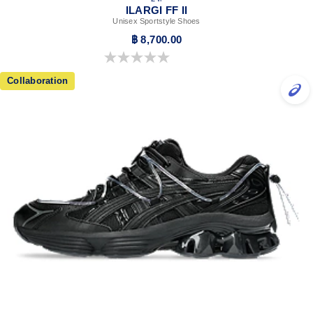
ILARGI FF II
Unisex Sportstyle Shoes
฿ 8,700.00
0.0 จาก 5 ดาว
Collaboration