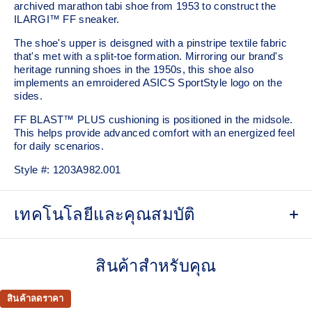
archived marathon tabi shoe from 1953 to construct the
ILARGI™ FF sneaker.
The shoe's upper is deisgned with a pinstripe textile fabric
that's met with a split-toe formation. Mirroring our brand's
heritage running shoes in the 1950s, this shoe also
implements an emroidered ASICS SportStyle logo on the
sides.
FF BLAST™ PLUS cushioning is positioned in the midsole.
This helps provide advanced comfort with an energized feel
for daily scenarios.
Style #:
1203A982.001
เทคโนโลยีและคุณสมบัติ
Inspired by heritage marathon tabi shoes in 1953.
สินค้าสำหรับคุณ
Split-toe construction.
FF BLAST™ PLUS cushioning
สินค้าลดราคา
Midsole foam that provides a blend of cloud like cushioning