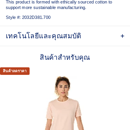
This product is formed with ethically sourced cotton to
support more sustainable manufacturing.
Style #:
2032D381.700
เทคโนโลยีและคุณสมบัติ
Quick-drying.
สินค้าสำหรับคุณ
Soft cotton blend fabric.
ASICS Spiral logo embroidery on the chest.
สินค้าลดราคา
Regular fit, cropped length.
This product is formed with ethically sourced cotton to
support more sustainable manufacturing.
60% Cotton, 40% Polyester