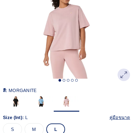
Read
138
Reviews.
ลิงก์
หน้า
เดียวกัน
สี:
MORGANITE
Size (Int):
L
คู่มือขนาด
S
M
L