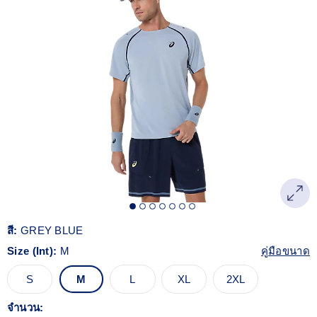
Reviews.
ลิงก์
หน้า
เดียวกัน
สี:
GREY BLUE
Size (Int):
M
คู่มือขนาด
S
M
L
XL
2XL
จำนวน: