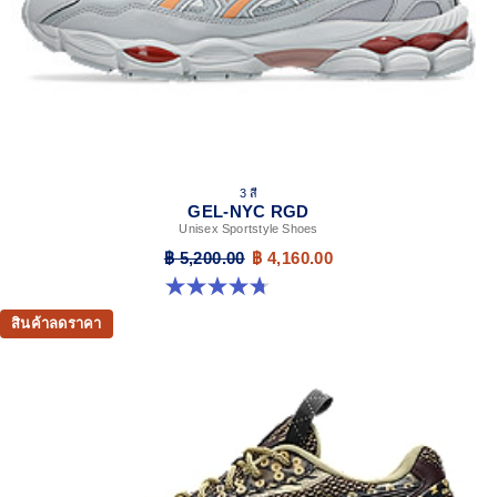
ASICS logo on the back.
At least 50% of the garment's main material is made
with recycled content to reduce waste and carbon
emissions.
100% Recycled Polyester
3 สี
GEL-NYC RGD
Unisex Sportstyle Shoes
฿ 5,200.00
฿ 4,160.00
4.7 จาก 5 ดาว 119 รีวิว
สินค้าลดราคา