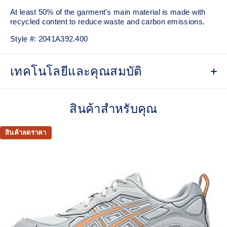
At least 50% of the garment's main material is made with
recycled content to reduce waste and carbon emissions.
Style #:
2041A392.400
เทคโนโลยีและคุณสมบัติ
ACTIMOTION™ technology
For improved freedom of movement.
สินค้าสำหรับคุณ
ACTIBREEZE™ technology
For improved breathability.
สินค้าลดราคา
Back mesh insert for breathability.
Taped seams.
No seam shoulder construction for optimal comfort and
freedom of movement.
Slim fit.
Double branding: ASICS Spiral logo on the front and