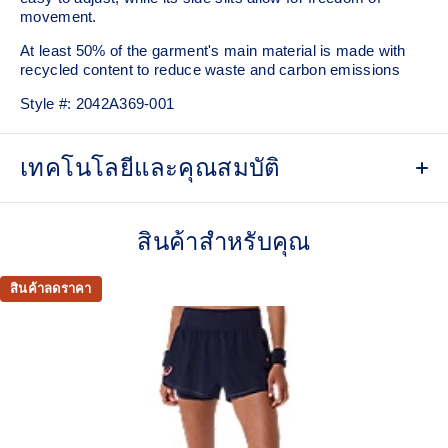
movement.
At least 50% of the garment's main material is made with
recycled content to reduce waste and carbon emissions
Style #:
2042A369-001
เทคโนโลยีและคุณสมบัติ
Integrated inner sprinter
สินค้าสำหรับคุณ
Light knit pique fabric
Adjustable drawcord waist tie
สินค้าลดราคา
Side slits allow for freedom of movement
Mesh paneling improves breathability
100% Polyester