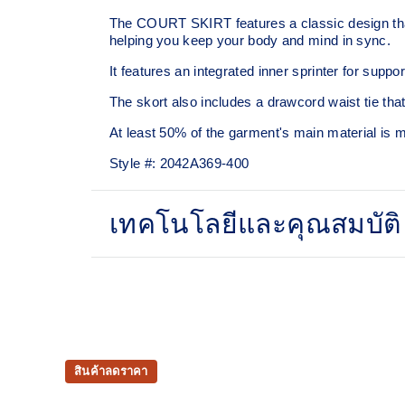
The COURT SKIRT features a classic design that'
helping you keep your body and mind in sync.
It features an integrated inner sprinter for suppo
The skort also includes a drawcord waist tie that
At least 50% of the garment's main material is
Style #:
2042A369-400
เทคโนโลยีและคุณสมบัติ
Integrated inner sprinter
Adjustable drawcord waist tie
Mesh paneling improves breathability
สินค้าลดราคา