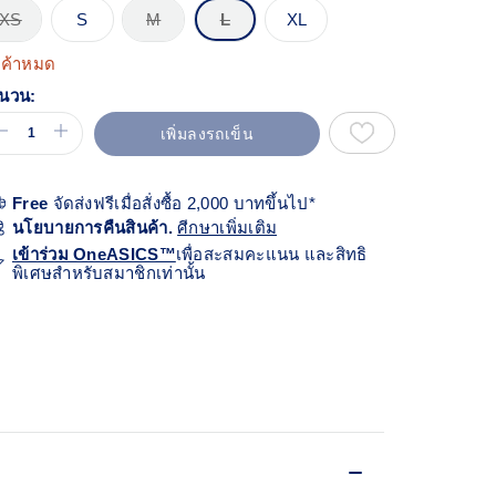
้า
XS
S
M
L
XL
ียวกัน
นค้าหมด
นวน:
เพิ่มลงรถเข็น
Free
จัดส่งฟรีเมื่อสั่งซื้อ 2,000 บาทขึ้นไป*
นโยบายการคืนสินค้า.
ศีกษาเพิ่มเติม
เข้าร่วม OneASICS™
เพื่อสะสมคะแนน และสิทธิ
พิเศษสำหรับสมาชิกเท่านั้น