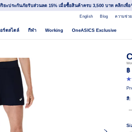
วิริยะประกันภัยรับส่วนลด 15% เมื่อซื้อสินค้าครบ 3,500 บาท คลิกเพื่อรั
English
Blog
ความช่วย
อร์ตสไตล์
กีฬา
Working
OneASICS Exclusive
C
Wom
฿
4.
จา
Pr
5
ดา
สี:
ค่
ค
เฉล
R
45
Re
Si
ลิง