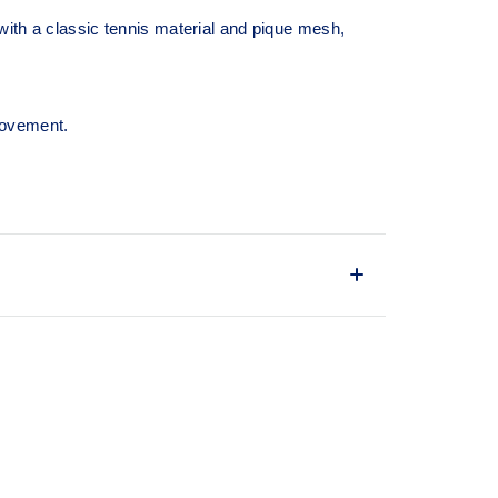
with a classic tennis material and pique mesh,
 movement.
m of movement