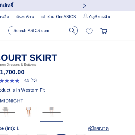
บสิทธิ์
เหลือ
ค้นหาร้าน
เข้าร่วม OneASICS
บัญชีของฉัน
OURT SKIRT
en Dresses & Bottoms
 1,700.00
4.9
(45)
9
ก
oduct is in Western Fit
ว
MIDNIGHT
า
ะแนน
ี่ย
ead
views.
ze (Int):
L
คู่มือขนาด
ก์