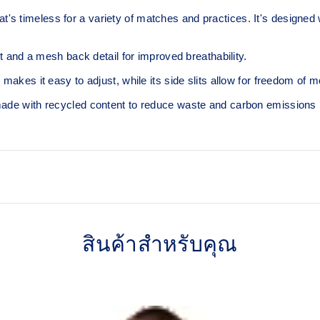
s timeless for a variety of matches and practices. It's designed 
rt and a mesh back detail for improved breathability.
 makes it easy to adjust, while its side slits allow for freedom of
 made with recycled content to reduce waste and carbon emissions
Light knit pique fabric
สินค้าสำหรับคุณ
Side slits allow for freedo
100% Polyester