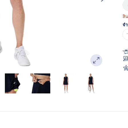
หน
เด
สิ
จำ