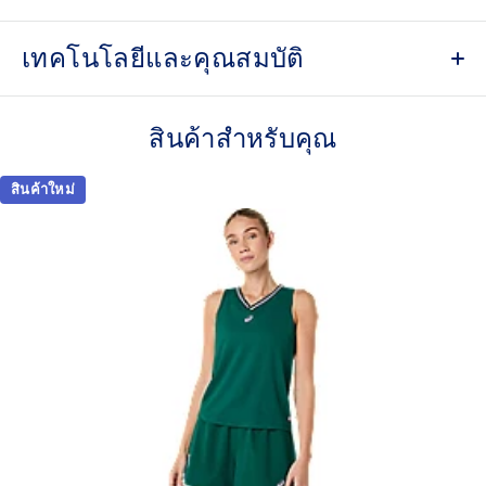
เทคโนโลยีและคุณสมบัติ
ACTIBREEZE™ technology
For improved breathability.
สินค้าสำหรับคุณ
Back mesh insert for breathability.
สินค้าใหม่
Taped seams.
No seam shoulder construction for optimal comfort and
freedom of movement.
Slim fit.
Double branding: ASICS Spiral logo on the front and
ASICS logo on the back.
At least 50% of the garment's main material is made
with recycled content to reduce waste and carbon
emissions.
92% Polyester, 8% Spandex: 100% Recycled Polyester